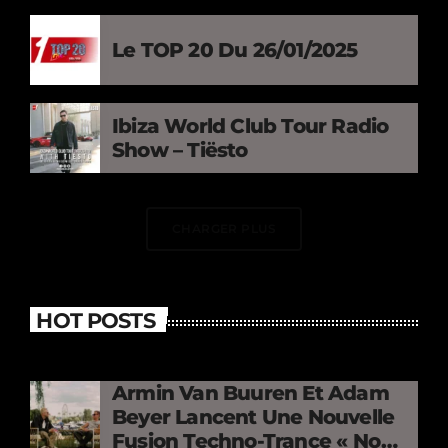
Le TOP 20 Du 26/01/2025
Ibiza World Club Tour Radio
Show – Tiësto
CHARGER PLUS
HOT POSTS
Armin Van Buuren Et Adam
Beyer Lancent Une Nouvelle
Fusion Techno-Trance « No