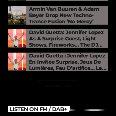
Mercy »
Armin Van Buuren & Adam
Beyer Drop New Techno-
Trance Fusion ‘No Mercy’
David Guetta: Jennifer Lopez
As A Surprise Guest, Light
Shows, Fireworks… The DJ
Electrifies The Stade De
David Guetta : Jennifer Lopez
France
En Invitée Surprise, Jeux De
Lumières, Feu D’artifice… Le
DJ Électrise Le Stade De
France
CHARGER PLUS
LISTEN ON FM / DAB+