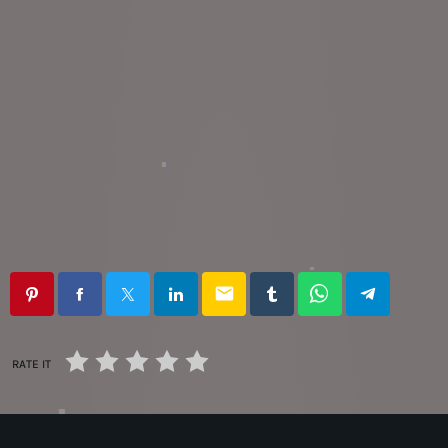
email
RATE IT