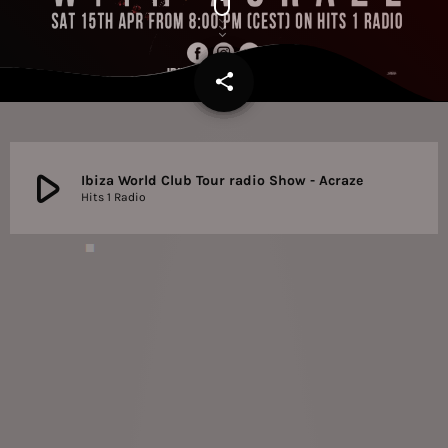
share
email
play_arrow
Ibiza World Club Tour radio Show - Acraze
Hits 1 Radio