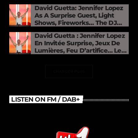
David Guetta: Jennifer Lopez
As A Surprise Guest, Light
Shows, Fireworks… The DJ
Electrifies The Stade De
David Guetta : Jennifer Lopez
France
En Invitée Surprise, Jeux De
Lumières, Feu D’artifice… Le
DJ Électrise Le Stade De
France
CHARGER PLUS
LISTEN ON FM / DAB+