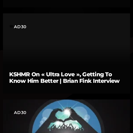
label
AD30
KSHMR On « Ultra Love », Getting To
Know Him Better | Brian Fink Interview
label
AD30