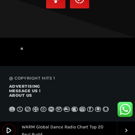
@ COPYRIGHT HITS 1
ADVERTISING
MESSAGE US !
ABOUT US
WARM Global Dance Radio Chart Top 20
play_arrow
keyboard_arrow_right
Paul Rudd