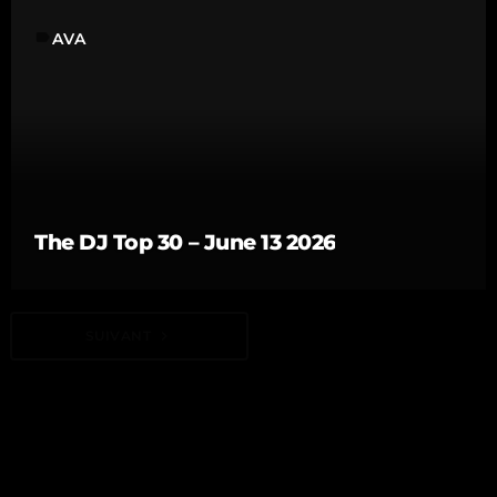
label
AVA
The DJ Top 30 – June 13 2026
SUIVANT
navigate_next