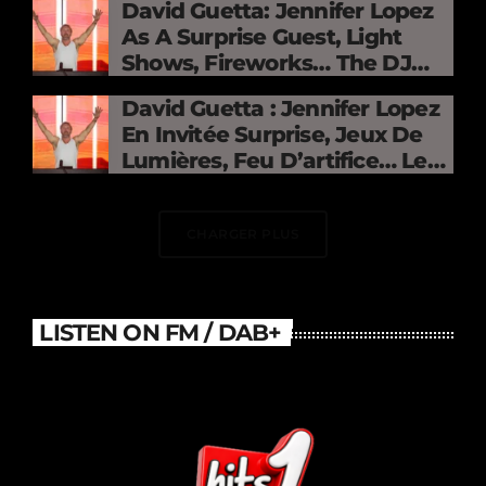
David Guetta: Jennifer Lopez
As A Surprise Guest, Light
Shows, Fireworks… The DJ
Electrifies The Stade De
David Guetta : Jennifer Lopez
France
En Invitée Surprise, Jeux De
Lumières, Feu D’artifice… Le
DJ Électrise Le Stade De
France
CHARGER PLUS
LISTEN ON FM / DAB+