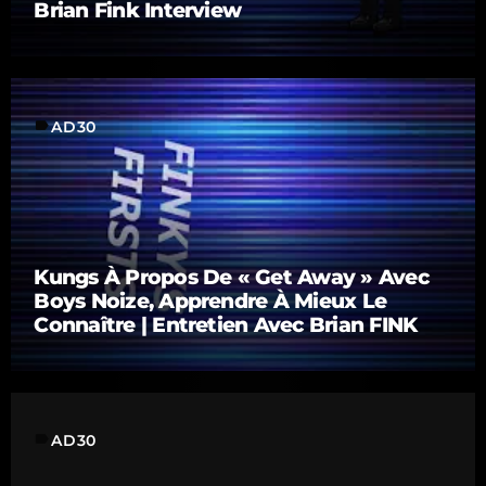
Brian Fink Interview
label
AD30
Kungs À Propos De « Get Away » Avec
Boys Noize, Apprendre À Mieux Le
Connaître | Entretien Avec Brian FINK
label
AD30