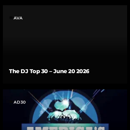
label
AVA
The DJ Top 30 – June 20 2026
label
AD30