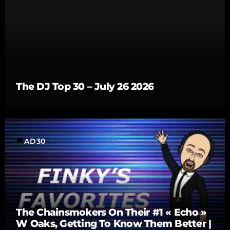
The DJ Top 30 – July 26 2026
label
AD30
The Chainsmokers On Their #1 « Echo »
W Oaks, Getting To Know Them Better |