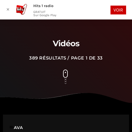
Hits 1 radio
play_arrow
search
menu
✕
VOIR
GRATUIT
Sur Google Play
Vidéos
389 RÉSULTATS / PAGE 1 DE 33
label
AVA