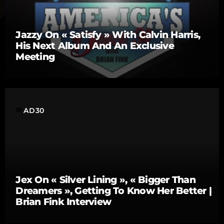
Jazzy On « Satisfy » With Calvin Harris,
His Next Album And An Exclusive
Meeting
label
AD30
Jex On « Silver Lining », « Bigger Than
Dreamers », Getting To Know Her Better |
Brian Fink Interview