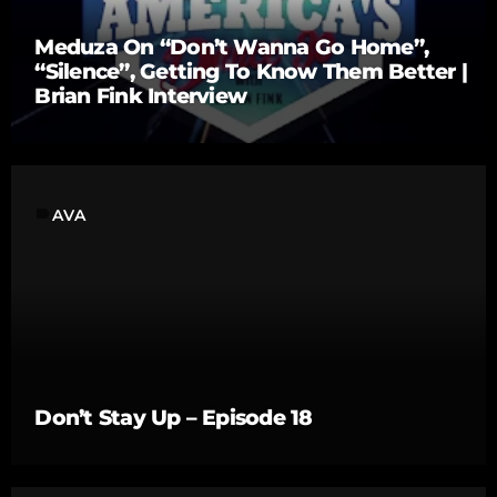
Meduza On “Don’t Wanna Go Home”,
“Silence”, Getting To Know Them Better |
Brian Fink Interview
label
AVA
Don’t Stay Up – Episode 18