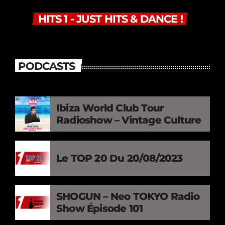
HITS 1 - JUST HITS & DANCE !
PODCASTS
Ibiza World Club Tour
Radioshow – Vintage Culture
Le TOP 20 Du 20/08/2023
SHOGUN – Neo TOKYO Radio
Show Épisode 101