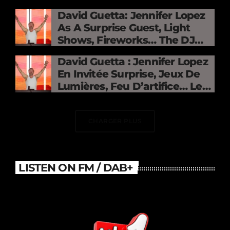
David Guetta: Jennifer Lopez
As A Surprise Guest, Light
Shows, Fireworks… The DJ
Electrifies The Stade De
David Guetta : Jennifer Lopez
France
En Invitée Surprise, Jeux De
Lumières, Feu D’artifice… Le
DJ Électrise Le Stade De
France
CHARGER PLUS
LISTEN ON FM / DAB+