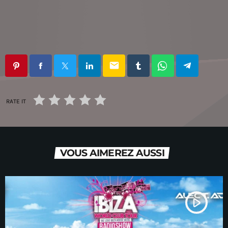
email
RATE IT
VOUS AIMEREZ AUSSI
play_arrow