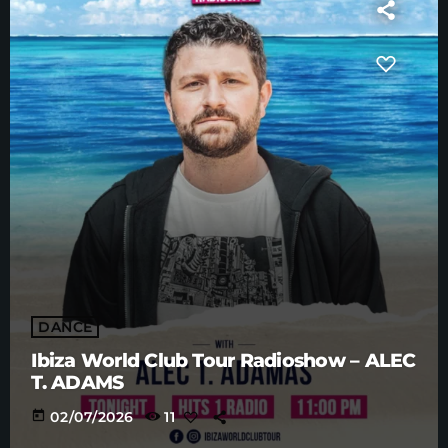
DANCE
Ibiza World Club Tour Radioshow – ALEC
T. ADAMS
today
02/07/2026
11