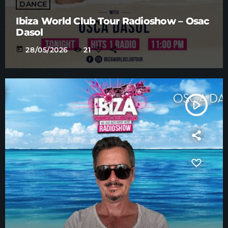
DANCE
Ibiza World Club Tour Radioshow – Osac
Dasol
today
28/05/2026
21
play_arrow