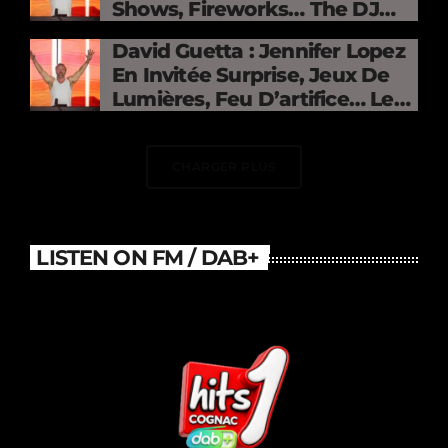
Shows, Fireworks… The DJ
Electrifies The Stade De
David Guetta : Jennifer Lopez
France
En Invitée Surprise, Jeux De
Lumières, Feu D’artifice… Le
DJ Électrise Le Stade De
France
CHARGER PLUS
LISTEN ON FM / DAB+