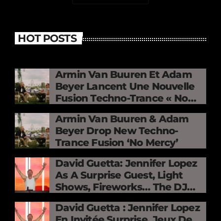
HOT POSTS
Armin Van Buuren Et Adam
Beyer Lancent Une Nouvelle
Fusion Techno-Trance « No
Mercy »
Armin Van Buuren & Adam
Beyer Drop New Techno-
Trance Fusion ‘No Mercy’
David Guetta: Jennifer Lopez
As A Surprise Guest, Light
Shows, Fireworks… The DJ
Electrifies The Stade De
David Guetta : Jennifer Lopez
France
En Invitée Surprise, Jeux De