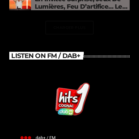
Lumières, Feu D’artifice… Le
DJ Électrise Le Stade De
France
CHARGER PLUS
LISTEN ON FM / DAB+
dab+ / FM