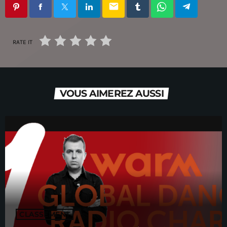
email
RATE IT
VOUS AIMEREZ AUSSI
CLASSEMENT