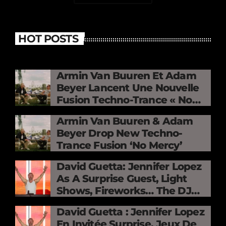
HOT POSTS
Armin Van Buuren Et Adam
Beyer Lancent Une Nouvelle
Fusion Techno-Trance « No
Mercy »
Armin Van Buuren & Adam
Beyer Drop New Techno-
Trance Fusion ‘No Mercy’
David Guetta: Jennifer Lopez
As A Surprise Guest, Light
Shows, Fireworks… The DJ
Electrifies The Stade De
David Guetta : Jennifer Lopez
France
En Invitée Surprise, Jeux De