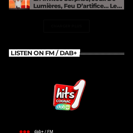
Lumières, Feu D’artifice… Le
DJ Électrise Le Stade De
France
CHARGER PLUS
LISTEN ON FM / DAB+
dab+ / FM