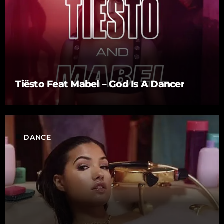
Tiësto Feat Mabel – God Is A Dancer
label
DANCE