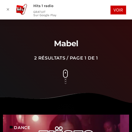
Hits 1 radio
play_arrow
search
menu
✕
VOIR
GRATUIT
Sur Google Play
Mabel
2 RÉSULTATS / PAGE 1 DE 1
label
DANCE