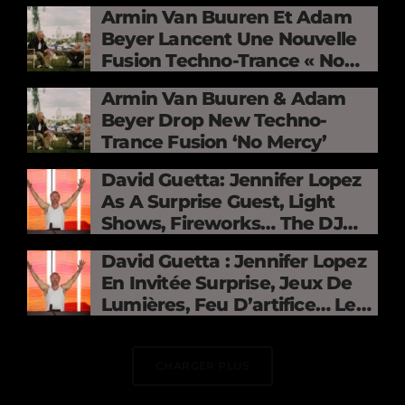
Armin Van Buuren Et Adam
Beyer Lancent Une Nouvelle
Fusion Techno-Trance « No
Mercy »
Armin Van Buuren & Adam
Beyer Drop New Techno-
Trance Fusion ‘No Mercy’
David Guetta: Jennifer Lopez
As A Surprise Guest, Light
Shows, Fireworks… The DJ
Electrifies The Stade De
David Guetta : Jennifer Lopez
France
En Invitée Surprise, Jeux De
Lumières, Feu D’artifice… Le
DJ Électrise Le Stade De
France
CHARGER PLUS