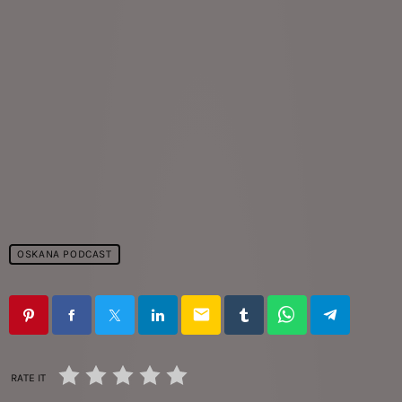
OSKANA PODCAST
email
RATE IT