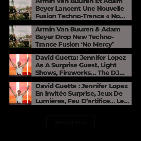
Armin Van Buuren Et Adam
Beyer Lancent Une Nouvelle
Fusion Techno-Trance « No
Mercy »
Armin Van Buuren & Adam
Beyer Drop New Techno-
Trance Fusion ‘No Mercy’
David Guetta: Jennifer Lopez
As A Surprise Guest, Light
Shows, Fireworks… The DJ
Electrifies The Stade De
David Guetta : Jennifer Lopez
France
En Invitée Surprise, Jeux De
Lumières, Feu D’artifice… Le
DJ Électrise Le Stade De
France
CHARGER PLUS