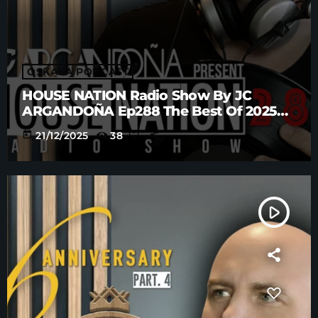
OSKANA PODCAST
HOUSE NATION Radio Show By JC
ARGANDOÑA Ep288 The Best Of 2025
Anniversary Part. 5
today
21/12/2025
38
play_arrow