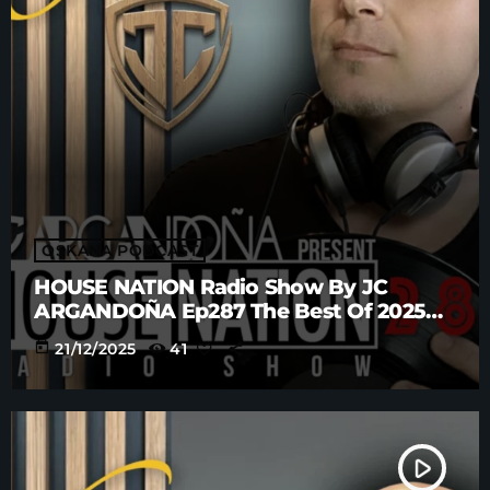
OSKANA PODCAST
HOUSE NATION Radio Show By JC
ARGANDOÑA Ep287 The Best Of 2025
Anniversary Part. 4
today
21/12/2025
41
play_arrow