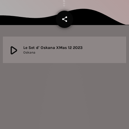
share
email
play_arrow
Le Set d' Oskana XMas 12 2023
Oskana