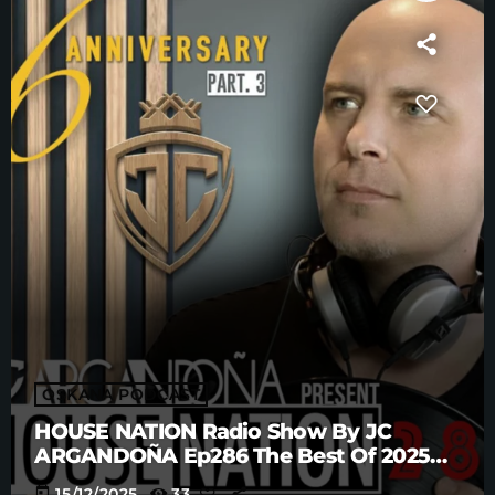
OSKANA PODCAST
HOUSE NATION Radio Show By JC
ARGANDOÑA Ep286 The Best Of 2025
Anniversary Part. 3
today
15/12/2025
33