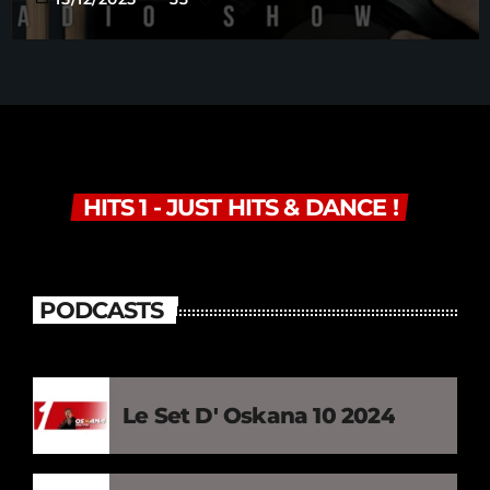
HITS 1 - JUST HITS & DANCE !
PODCASTS
Le Set D' Oskana 10 2024