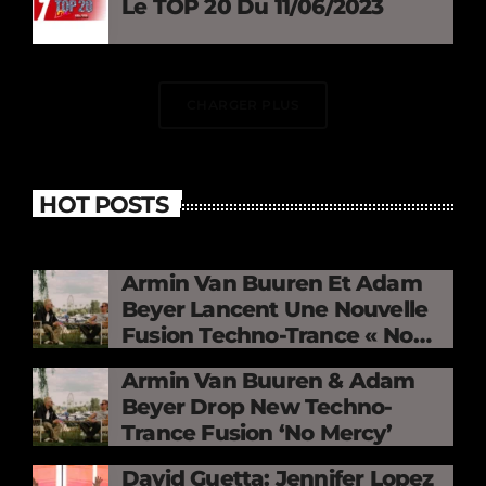
Le TOP 20 Du 11/06/2023
CHARGER PLUS
HOT POSTS
Armin Van Buuren Et Adam
Beyer Lancent Une Nouvelle
Fusion Techno-Trance « No
Mercy »
Armin Van Buuren & Adam
Beyer Drop New Techno-
Trance Fusion ‘No Mercy’
David Guetta: Jennifer Lopez