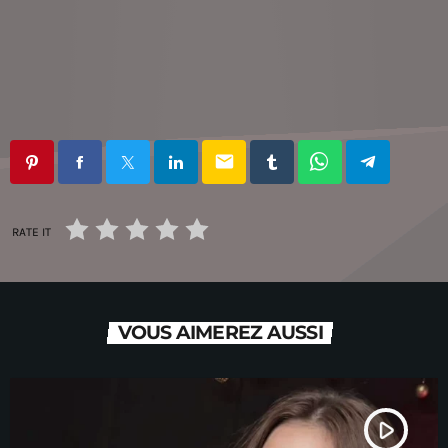
email
RATE IT
VOUS AIMEREZ AUSSI
play_arrow