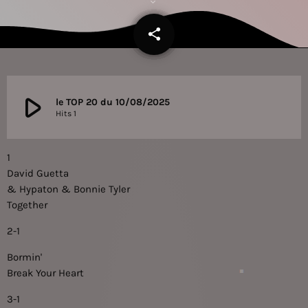
share
email
play_arrow
le TOP 20 du 10/08/2025
Hits 1
1
David Guetta
& Hypaton & Bonnie Tyler
Together
2-1
Bormin'
Break Your Heart
3-1