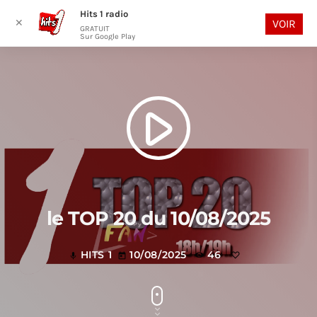
Hits 1 radio
play_arrow
search
menu
✕
VOIR
GRATUIT
Sur Google Play
play_arrow
le TOP 20 du 10/08/2025
HITS 1
10/08/2025
46
mic
today