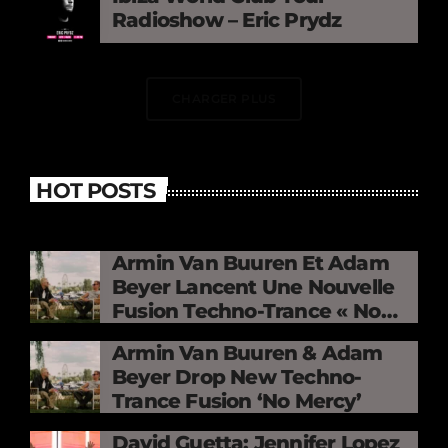
Radioshow – Eric Prydz
CHARGER PLUS
HOT POSTS
Armin Van Buuren Et Adam
Beyer Lancent Une Nouvelle
Fusion Techno-Trance « No
Mercy »
Armin Van Buuren & Adam
Beyer Drop New Techno-
Trance Fusion ‘No Mercy’
David Guetta: Jennifer Lopez