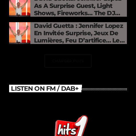
As A Surprise Guest, Light
Shows, Fireworks… The DJ
Electrifies The Stade De
David Guetta : Jennifer Lopez
France
En Invitée Surprise, Jeux De
Lumières, Feu D’artifice… Le
DJ Électrise Le Stade De
France
CHARGER PLUS
LISTEN ON FM / DAB+