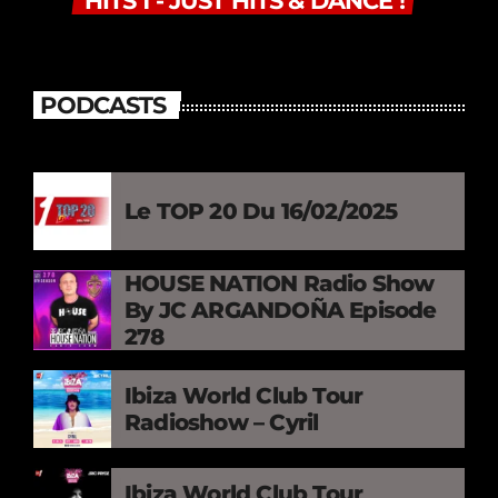
HITS 1 - JUST HITS & DANCE !
PODCASTS
Le TOP 20 Du 16/02/2025
HOUSE NATION Radio Show
By JC ARGANDOÑA Episode
278
Ibiza World Club Tour
Radioshow – Cyril
Ibiza World Club Tour