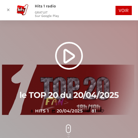
Hits 1 radio
play_arrow
search
menu
✕
VOIR
GRATUIT
Sur Google Play
play_arrow
le TOP 20 du 20/04/2025
HITS 1
20/04/2025
81
mic
today