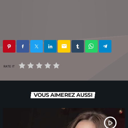
email
RATE IT
VOUS AIMEREZ AUSSI
play_arrow