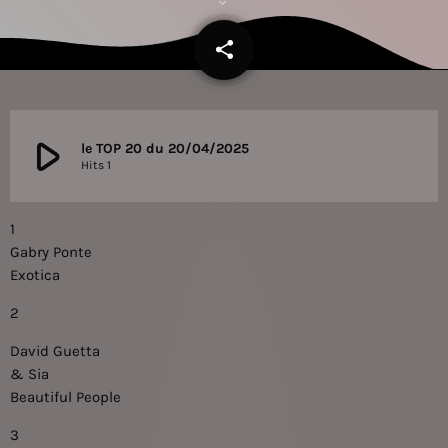
share
email
play_arrow
le TOP 20 du 20/04/2025
Hits 1
1
Gabry Ponte
Exotica
2
David Guetta
& Sia
Beautiful People
3