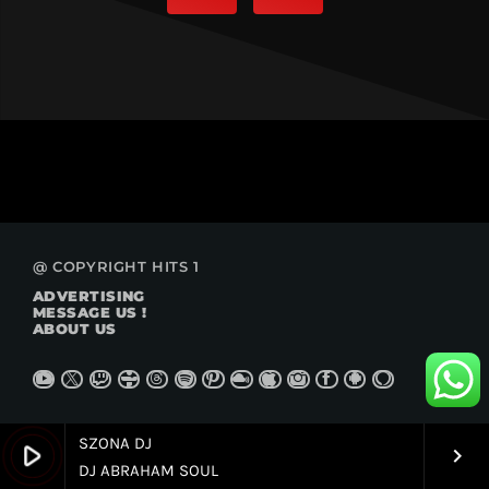
@ COPYRIGHT HITS 1
ADVERTISING
MESSAGE US !
ABOUT US
SZONA DJ
play_arrow
keyboard_arrow_right
DJ ABRAHAM SOUL