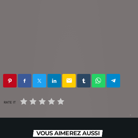
email
RATE IT
VOUS AIMEREZ AUSSI