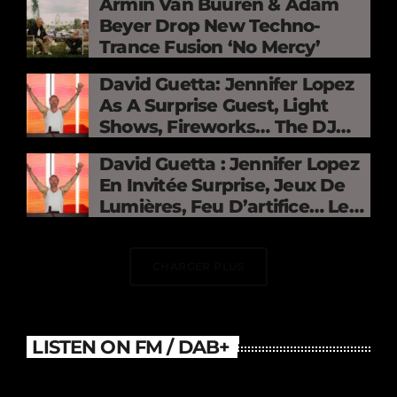
Armin Van Buuren & Adam
Beyer Drop New Techno-
Trance Fusion ‘No Mercy’
David Guetta: Jennifer Lopez
As A Surprise Guest, Light
Shows, Fireworks… The DJ
Electrifies The Stade De
David Guetta : Jennifer Lopez
France
En Invitée Surprise, Jeux De
Lumières, Feu D’artifice… Le
DJ Électrise Le Stade De
France
CHARGER PLUS
LISTEN ON FM / DAB+