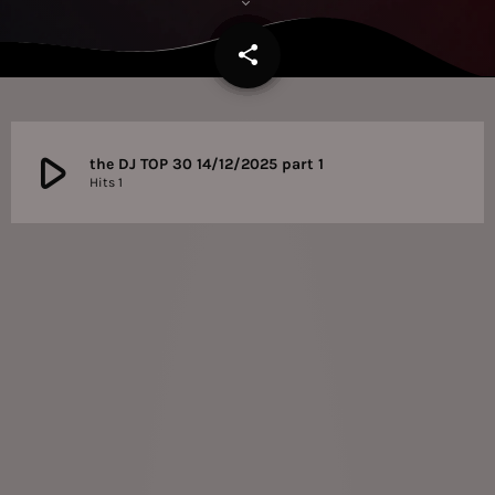
share
email
play_arrow
the DJ TOP 30 14/12/2025 part 1
Hits 1