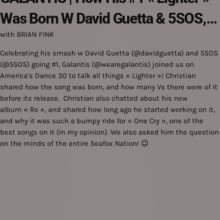
Was Born W David Guetta & 5SOS,
with BRIAN FINK
All About New Album « Rx »
Celebrating his smash w David Guetta (
@davidguetta
) and 5SOS
(
@5SOS
) going #1, Galantis (
@wearegalantis
) joined us on
America’s Dance 30 to talk all things « Lighter »! Christian
shared how the song was born, and how many Vs there were of it
before its release. Christian also chatted about his new
album « Rx », and shared how long ago he started working on it,
and why it was such a bumpy ride for « One Cry », one of the
best songs on it (in my opinion). We also asked him the question
on the minds of the entire Seafox Nation! 😉