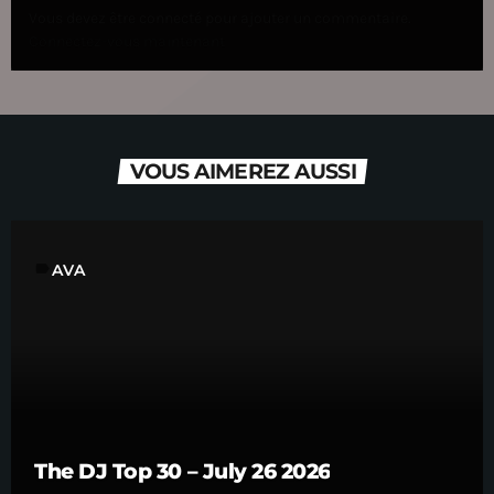
Vous devez être connecté pour ajouter un commentaire.
Connectez-vous maintenant
VOUS AIMEREZ AUSSI
label
AVA
The DJ Top 30 – July 26 2026