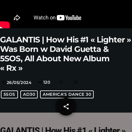
GALANTIS | How His #1 « Lighter »
Was Born w David Guetta &
5SOS, All About New Album
« Rx »
120
26/05/2024
today
5SOS
AD30
AMERICA'S DANCE 30
share
email
GALANTIS | How His #1 « Lighter »