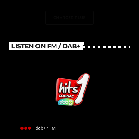
DJ Électrise Le Stade De
France
CHARGER PLUS
LISTEN ON FM / DAB+
dab+ / FM