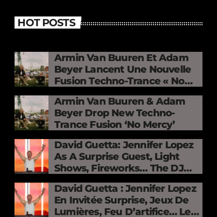
HOT POSTS
Armin Van Buuren Et Adam
Beyer Lancent Une Nouvelle
Fusion Techno-Trance « No
Mercy »
Armin Van Buuren & Adam
Beyer Drop New Techno-
Trance Fusion ‘No Mercy’
David Guetta: Jennifer Lopez
As A Surprise Guest, Light
Shows, Fireworks… The DJ
Electrifies The Stade De
David Guetta : Jennifer Lopez
France
En Invitée Surprise, Jeux De
Lumières, Feu D’artifice… Le