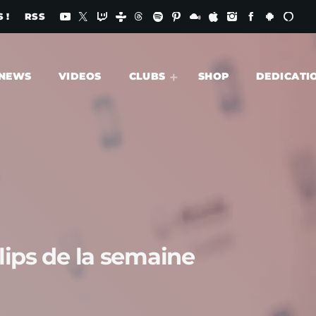
 !
RSS
NEWS
VIDEOS
CLUBS
SHOP
DEDICATI
lips de la semaine