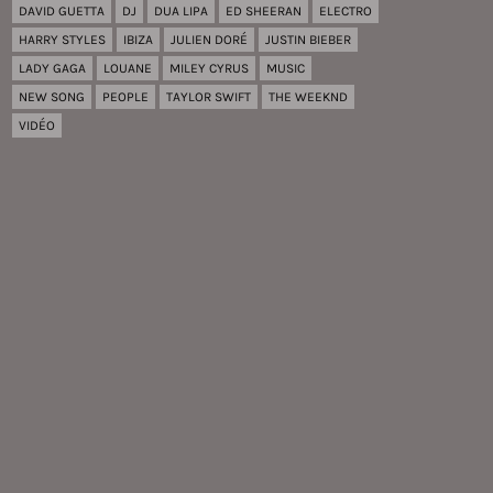
DAVID GUETTA
DJ
DUA LIPA
ED SHEERAN
ELECTRO
HARRY STYLES
IBIZA
JULIEN DORÉ
JUSTIN BIEBER
LADY GAGA
LOUANE
MILEY CYRUS
MUSIC
NEW SONG
PEOPLE
TAYLOR SWIFT
THE WEEKND
VIDÉO