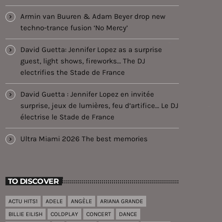
Armin van Buuren & Adam Beyer drop new
techno-trance fusion ‘No Mercy’
David Guetta: Jennifer Lopez as a surprise
guest, light shows, fireworks… The DJ
electrifies the Stade de France
David Guetta : Jennifer Lopez en invitée
surprise, jeux de lumières, feu d’artifice… Le DJ
électrise le Stade de France
Ultra Miami 2026 The best memories
TO DISCOVER
ACTU HITS1
ADELE
ANGÈLE
ARIANA GRANDE
BILLIE EILISH
COLDPLAY
CONCERT
DANCE