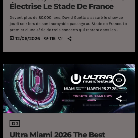
Électrise Le Stade De France
Devant plus de 80.000 fans, David Guetta a assuré le show ce
jeudi soir lors de son incroyable passage au Stade de France. Le
premier d'une série de trois concerts qui restera dans les
annales. Un show à couper le souffle. Ce jeudi 11 juin, plus de
today
12/06/2026
115
80.000 personnes ont assisté au concert de David Guetta au
Stade de France, le premier d’une série de trois dans l’enceinte
de Saint-Denis […]
insert_link
DJ
Ultra Miami 2026 The Best