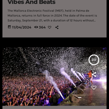
Vibes And Beats
The Mallorca Electronic Festival (MEF), held in Palma de
Mallorca, returns in full force in 2024. The date of the event is
Saturday, September 21, with a duration of 12 hours without
interruptions and two dynamic scenarios. Just a 10-minute
today
11/04/2024
364
drive from the city centre, MEF is conveniently located,
ensuring you spend less time commuting and more time
moving to the music. What truly sets MEF apart is its
unwavering […]
insert_link