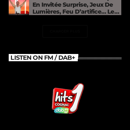
En Invitée Surprise, Jeux De
Lumières, Feu D’artifice… Le
DJ Électrise Le Stade De
France
CHARGER PLUS
LISTEN ON FM / DAB+