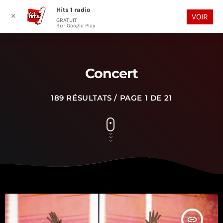
Hits 1 radio
play_arrow
search
menu
✕
VOIR
GRATUIT
Sur Google Play
Concert
189 RÉSULTATS / PAGE 1 DE 21
insert_link