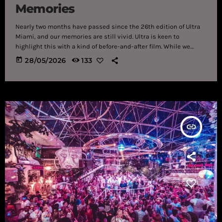
Memories
Nearly two months have passed since the 26th edition of Ultra
Miami, and our memories are still vivid. Ultra is keen to
highlight this with a kind of before-and-after film. While we
await the highly anticipated recap of the last edition, which, as
today
28/05/2026
133
usual, should arrive after the summer, Ultra Music Festival
invites us to relive some of the best moments, "Memories"
(quote), from this year's event. The video, without […]
insert_link