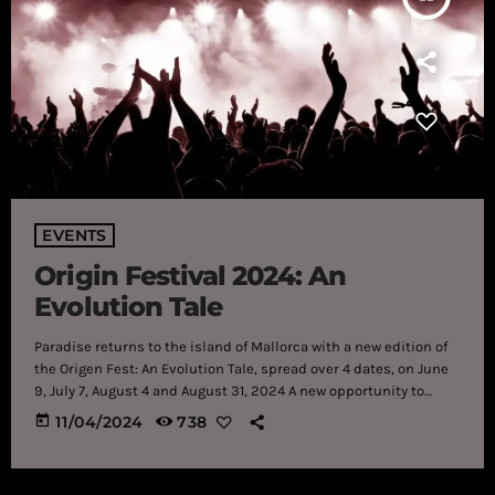
EVENTS
Origin Festival 2024: An
Evolution Tale
Paradise returns to the island of Mallorca with a new edition of
the Origen Fest: An Evolution Tale, spread over 4 dates, on June
9, July 7, August 4 and August 31, 2024 A new opportunity to
reconnect with electronic music in paradise returns, in a new
today
11/04/2024
738
edition of Origen Fest 2024: An Evolution Tale. An opportunity
that promises to be the largest edition held to date. With 4 days
closed we […]