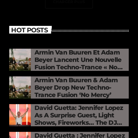
CHARGER PLUS
HOT POSTS
Armin Van Buuren Et Adam
Beyer Lancent Une Nouvelle
Fusion Techno-Trance « No
Mercy »
Armin Van Buuren & Adam
Beyer Drop New Techno-
Trance Fusion ‘No Mercy’
David Guetta: Jennifer Lopez
As A Surprise Guest, Light
Shows, Fireworks… The DJ
Electrifies The Stade De
David Guetta : Jennifer Lopez
France