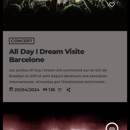
CONCERT
All Day I Dream Visite
Barcelone
Les soirées All Day I Dream ont commencé sur un toit de
Brooklyn en 2011 et sont depuis devenues une sensation
internationale, stimulées par l'émotivisme technicolor
caractéristique de Lee Burridge, le genre de musique qui est
today
20/04/2024
136
bien trop rare dans le paysage musical électronique
d'aujourd'hui. Sous le titre All Day I Dream of Castles in the Air,
le créateur Lee Burridge invite à sa soirée du 14 juin à Barcelone
[…]
insert_link