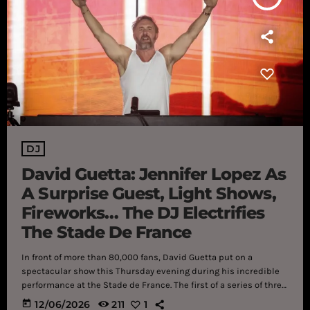
DJ
David Guetta: Jennifer Lopez As
A Surprise Guest, Light Shows,
Fireworks… The DJ Electrifies
The Stade De France
In front of more than 80,000 fans, David Guetta put on a
spectacular show this Thursday evening during his incredible
performance at the Stade de France. The first of a series of three
concerts that will go down in history. A breathtaking show. This
today
12/06/2026
211
1