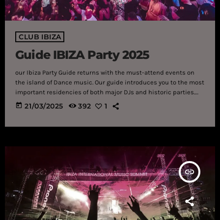
CLUB IBIZA
Guide IBIZA Party 2025
our Ibiza Party Guide returns with the must-attend events on
the island of Dance music. Our guide introduces you to the most
important residencies of both major DJs and historic parties.
We take a tour of the island with the most important clubs and
today
21/03/2025
392
1
remind you that this article is in constant update, so visit it
often if you are about to land on the Isla Blanca. Ushuaia Ibiza –
(Tickets) One […]
insert_link