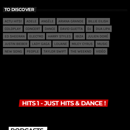
TO DISCOVER
ACTU HITS1
ADELE
ANGÈLE
ARIANA GRANDE
BILLIE EILISH
COLDPLAY
CONCERT
DANCE
DAVID GUETTA
DJ
DUA LIPA
ED SHEERAN
ELECTRO
HARRY STYLES
IBIZA
JULIEN DORÉ
JUSTIN BIEBER
LADY GAGA
LOUANE
MILEY CYRUS
MUSIC
NEW SONG
PEOPLE
TAYLOR SWIFT
THE WEEKND
VIDÉO
HITS 1 - JUST HITS & DANCE !