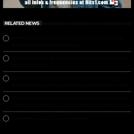
RELATED NEWS
Armin van Buuren et Adam Beyer lancent une nouvelle
fusion techno-trance « No Mercy »
Armin van Buuren & Adam Beyer drop new techno-trance
fusion ‘No Mercy’
David Guetta: Jennifer Lopez as a surprise guest, light
shows, fireworks… The DJ electrifies the Stade de France
David Guetta : Jennifer Lopez en invitée surprise, jeux de
lumières, feu d’artifice… Le DJ électrise le Stade de France
Ultra Miami 2026 The best memories