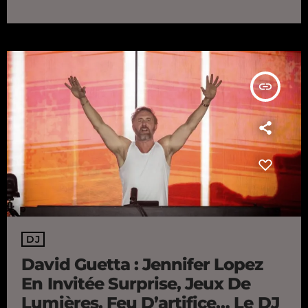
Thursday, June 11, more than 80,000 people attended David
Guetta's concert at the Stade de France, the first of three at the
venue in Saint-Denis (93). […]
insert_link
DJ
David Guetta : Jennifer Lopez
En Invitée Surprise, Jeux De
Lumières, Feu D’artifice… Le DJ