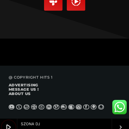
@ COPYRIGHT HITS 1
ADVERTISING
MESSAGE US !
ABOUT US
SZONA DJ
play_arrow
keyboard_arrow_right