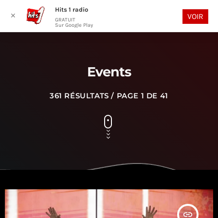
Hits 1 radio
play_arrow
search
menu
✕
VOIR
GRATUIT
Sur Google Play
Events
361 RÉSULTATS / PAGE 1 DE 41
insert_link