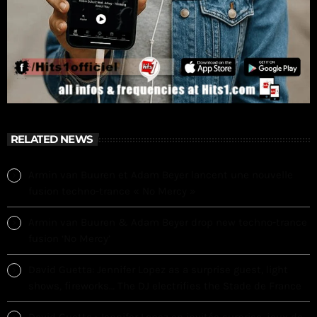
RELATED NEWS
Armin van Buuren et Adam Beyer lancent une nouvelle
fusion techno-trance « No Mercy »
Armin van Buuren & Adam Beyer drop new techno-trance
fusion ‘No Mercy’
David Guetta: Jennifer Lopez as a surprise guest, light
shows, fireworks… The DJ electrifies the Stade de France
David Guetta : Jennifer Lopez en invitée surprise, jeux de