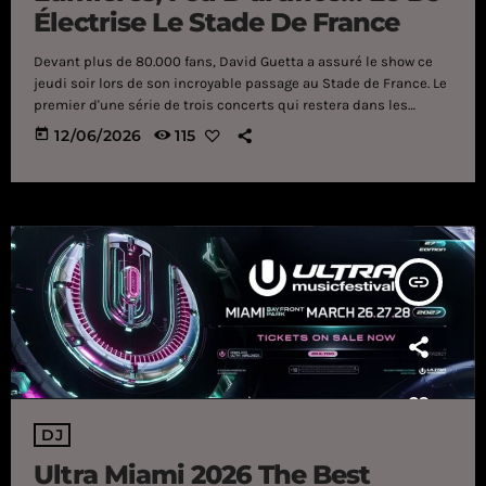
Électrise Le Stade De France
Devant plus de 80.000 fans, David Guetta a assuré le show ce
jeudi soir lors de son incroyable passage au Stade de France. Le
premier d'une série de trois concerts qui restera dans les
annales. Un show à couper le souffle. Ce jeudi 11 juin, plus de
today
12/06/2026
115
80.000 personnes ont assisté au concert de David Guetta au
Stade de France, le premier d’une série de trois dans l’enceinte
de Saint-Denis […]
insert_link
DJ
Ultra Miami 2026 The Best