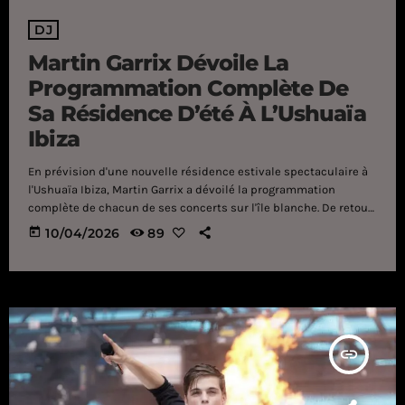
DJ
Martin Garrix Dévoile La
Programmation Complète De
Sa Résidence D’été À L’Ushuaïa
Ibiza
En prévision d'une nouvelle résidence estivale spectaculaire à
l'Ushuaïa Ibiza, Martin Garrix a dévoilé la programmation
complète de chacun de ses concerts sur l'île blanche. De retour
pour sa onzième saison à Ibiza, le DJ néerlandais Martin
today
10/04/2026
89
Garrix a dévoilé la programmation complète de sa résidence
estivale à l'Ushuaïa Ibiza . Tous les jeudis, du 2 juillet au 24
septembre, ce spectacle exceptionnel promet d'être un
véritable régal à tous les niveaux. Avec la […]
insert_link