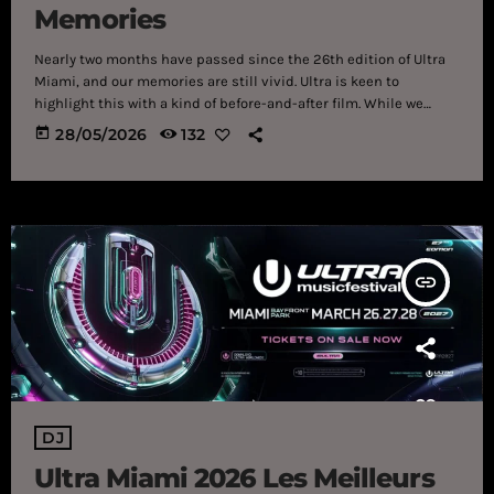
Memories
Nearly two months have passed since the 26th edition of Ultra
Miami, and our memories are still vivid. Ultra is keen to
highlight this with a kind of before-and-after film. While we
await the highly anticipated recap of the last edition, which, as
today
28/05/2026
132
usual, should arrive after the summer, Ultra Music Festival
invites us to relive some of the best moments, "Memories"
(quote), from this year's event. The video, without […]
insert_link
DJ
Ultra Miami 2026 Les Meilleurs