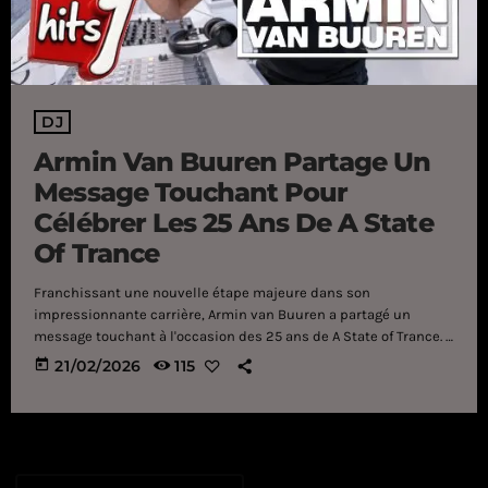
DJ
Armin Van Buuren Partage Un
Message Touchant Pour
Célébrer Les 25 Ans De A State
Of Trance
Franchissant une nouvelle étape majeure dans son
impressionnante carrière, Armin van Buuren a partagé un
message touchant à l'occasion des 25 ans de A State of Trance.
En 2026, Armin van Buuren célébrera le 25e anniversaire de la
today
21/02/2026
115
première diffusion de son émission radio « A State of Trance
(ASOT) ». Le légendaire DJ et producteur a partagé un message
émouvant, revenant sur cette étape majeure qui a marqué sa
brillante carrière à bien […]