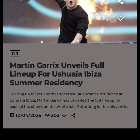
DJ
Martin Garrix Unveils Full
Lineup For Ushuaïa Ibiza
Summer Residency
Gearing up for yet another spectacular summer residency at
Ushuaïa Ibiza, Martin Garrix has unveiled the full lineup for
each of his shows on the White Isle. Returning for his eleventh
season on the White Isle, Dutch sensation Martin Garrix has
today
10/04/2026
203
unveiled the full lineup of artists joining him this summer for
his Ushuaïa Ibiza residency. Taking place every Thursday from
July 2 through September 24, attendees are in for an absolute
treat in […]