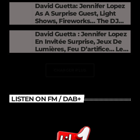
David Guetta: Jennifer Lopez
As A Surprise Guest, Light
Shows, Fireworks… The DJ
Electrifies The Stade De
David Guetta : Jennifer Lopez
France
En Invitée Surprise, Jeux De
Lumières, Feu D’artifice… Le
DJ Électrise Le Stade De
France
CHARGER PLUS
LISTEN ON FM / DAB+