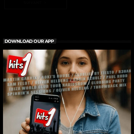
SUIVANT
navigate_next
DOWNLOAD OUR APP