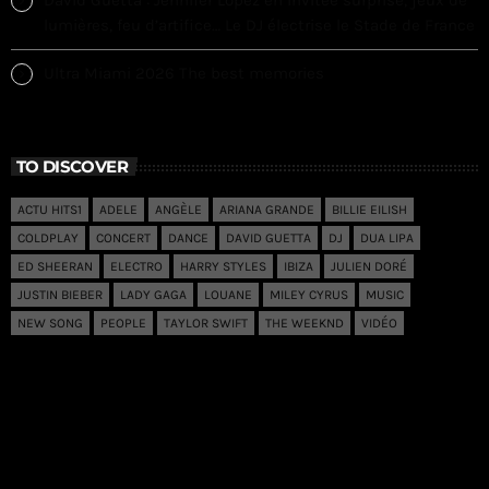
lumières, feu d’artifice… Le DJ électrise le Stade de France
Ultra Miami 2026 The best memories
TO DISCOVER
ACTU HITS1
ADELE
ANGÈLE
ARIANA GRANDE
BILLIE EILISH
COLDPLAY
CONCERT
DANCE
DAVID GUETTA
DJ
DUA LIPA
ED SHEERAN
ELECTRO
HARRY STYLES
IBIZA
JULIEN DORÉ
JUSTIN BIEBER
LADY GAGA
LOUANE
MILEY CYRUS
MUSIC
NEW SONG
PEOPLE
TAYLOR SWIFT
THE WEEKND
VIDÉO