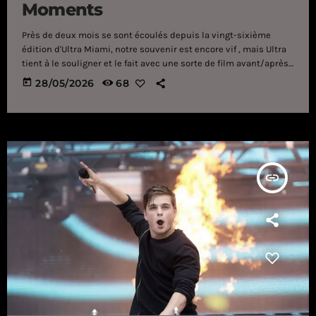
Moments
Près de deux mois se sont écoulés depuis la vingt-sixième
édition d'Ultra Miami, notre souvenir est encore vif , mais Ultra
tient à le souligner et le fait avec une sorte de film avant/après.
En attendant le récapitulatif tant attendu de la dernière édition,
today
28/05/2026
68
qui, comme d'habitude, devrait arriver après l'été, Ultra Music
Festival nous propose de revivre quelques-uns des meilleurs
moments, Memories (cit.), de l'édition de cette année. La vidéo,
sans trop […]
insert_link