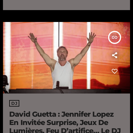
Thursday, June 11, more than 80,000 people attended David
Guetta's concert at the Stade de France, the first of three at the
venue in Saint-Denis (93). […]
insert_link
DJ
David Guetta : Jennifer Lopez
En Invitée Surprise, Jeux De
Lumières, Feu D’artifice… Le DJ