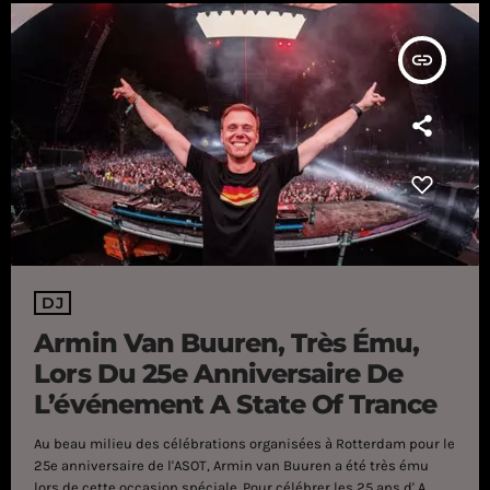
insert_link
DJ
Armin Van Buuren, Très Ému,
Lors Du 25e Anniversaire De
L’événement A State Of Trance
Au beau milieu des célébrations organisées à Rotterdam pour le
25e anniversaire de l'ASOT, Armin van Buuren a été très ému
lors de cette occasion spéciale. Pour célébrer les 25 ans d' A