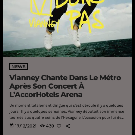
NEWS
Vianney Chante Dans Le Métro
Après Son Concert À
L’AccorHotels Arena
Un moment totalement dingue qui s'est déroulé il y a quelques
jours. Il y a quelques semaines, Vianney débutait son immense
tournée aux quatre coins de l'Hexagone. L'occasion pour lui de
retrouver les nombreux fans qui sont parvenus à obtenir des
today
17/12/2021
439
places avant que la quasi totalité de ses concerts n'affichent