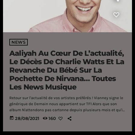
NEWS
Aaliyah Au Cœur De L’actualité,
Le Décès De Charlie Watts Et La
Revanche Du Bébé Sur La
Pochette De Nirvana… Toutes
Les News Musique
Retour sur l'actualité de vos artistes préférés ! Vianney signe le
générique de Demain nous appartient sur TF1 Alors que son
album N'attendons pas cartonne depuis plusieurs mois et qu'il
vient tout juste d'entamer une immense tournée à travers toute
today
28/08/2021
160
la France, Vianney semble encore avoir du temps pour sortir de
nouveaux titres. La preuve, le chanteur vient de publier
plusieurs clichés sur Instagram avec, en légende, une