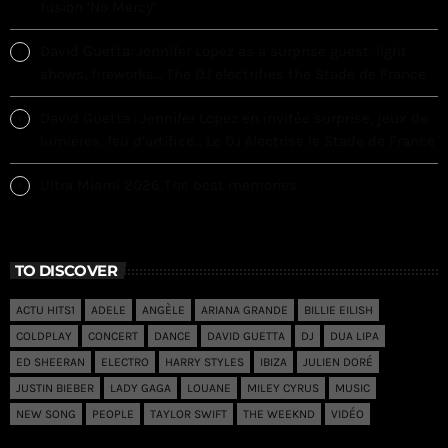
fusion ‘No Mercy’
David Guetta: Jennifer Lopez as a surprise guest, light
shows, fireworks… The DJ electrifies the Stade de France
David Guetta : Jennifer Lopez en invitée surprise, jeux de
lumières, feu d’artifice… Le DJ électrise le Stade de France
Ultra Miami 2026 The best memories
TO DISCOVER
ACTU HITS1
ADELE
ANGÈLE
ARIANA GRANDE
BILLIE EILISH
COLDPLAY
CONCERT
DANCE
DAVID GUETTA
DJ
DUA LIPA
ED SHEERAN
ELECTRO
HARRY STYLES
IBIZA
JULIEN DORÉ
JUSTIN BIEBER
LADY GAGA
LOUANE
MILEY CYRUS
MUSIC
NEW SONG
PEOPLE
TAYLOR SWIFT
THE WEEKND
VIDÉO