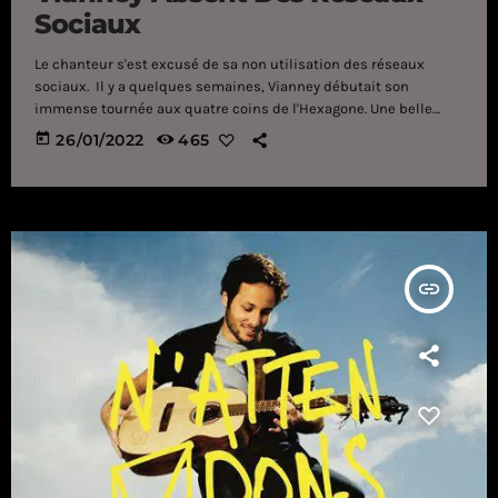
Sociaux
Le chanteur s'est excusé de sa non utilisation des réseaux
sociaux. Il y a quelques semaines, Vianney débutait son
immense tournée aux quatre coins de l'Hexagone. Une belle
occasion pour lui de retrouver les nombreux fans qui sont
today
26/01/2022
465
parvenus à obtenir des places avant que la quasi totalité de ses
concerts n'affichent complet. Mais en attendant, les fans de
l'interprète de Pas là pourront toujours le retrouver en tant que
[…]
insert_link