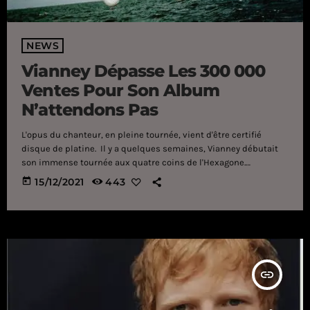
NEWS
Vianney Dépasse Les 300 000
Ventes Pour Son Album
N’attendons Pas
L'opus du chanteur, en pleine tournée, vient d'être certifié
disque de platine. Il y a quelques semaines, Vianney débutait
son immense tournée aux quatre coins de l'Hexagone.
L'occasion pour lui de retrouver les nombreux fans qui sont
today
15/12/2021
443
parvenus à obtenir des places avant que la quasi totalité de ses
concerts n'affichent complet. Mais en attendant, les fans de
l'interprète de Pas là pourront toujours le retrouver en tant que
jury dans l'émission The Voice. […]
insert_link