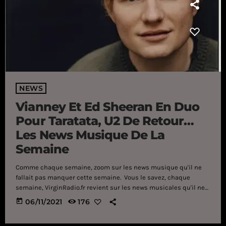
NEWS
Vianney Et Ed Sheeran En Duo
Pour Taratata, U2 De Retour…
Les News Musique De La
Semaine
Comme chaque semaine, zoom sur les news musique qu'il ne
fallait pas manquer cette semaine. Vous le savez, chaque
semaine, VirginRadio.fr revient sur les news musicales qu'il ne
fallait absolument pas manquer. Au programme, la rencontre
today
06/11/2021
176
musicale entre Ed Sheeran et Vianney, le retour de U2, quelques
nouvelles dates pour Angèle ainsi que la tracklist du prochain