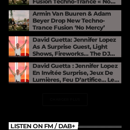
Fusion Techno-Trance « No
Mercy »
Armin Van Buuren & Adam
Beyer Drop New Techno-
Trance Fusion ‘No Mercy’
David Guetta: Jennifer Lopez
As A Surprise Guest, Light
Shows, Fireworks… The DJ
Electrifies The Stade De
David Guetta : Jennifer Lopez
France
En Invitée Surprise, Jeux De
Lumières, Feu D’artifice… Le
DJ Électrise Le Stade De
France
CHARGER PLUS
LISTEN ON FM / DAB+