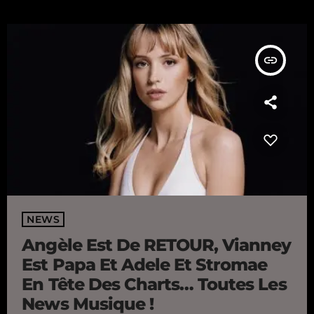
album d'Adèle. Quand Ed rencontre Vianney La semaine
dernière, Vianney et Ed Sheeran nous ont offert un moment […]
insert_link
NEWS
Angèle Est De RETOUR, Vianney
Est Papa Et Adele Et Stromae
En Tête Des Charts… Toutes Les
News Musique !