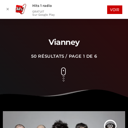
Hits 1 radio
play_arrow
search
menu
✕
VOIR
GRATUIT
Sur Google Play
Vianney
50 RÉSULTATS / PAGE 1 DE 6
insert_link