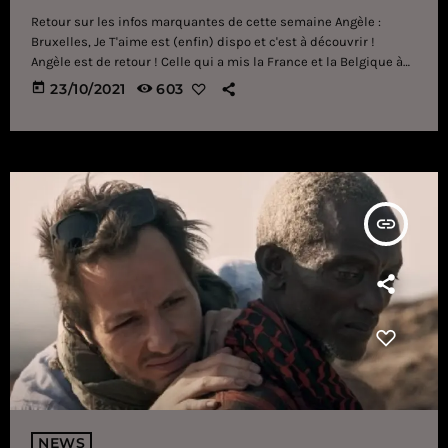
Retour sur les infos marquantes de cette semaine Angèle :
Bruxelles, Je T'aime est (enfin) dispo et c'est à découvrir !
Angèle est de retour ! Celle qui a mis la France et la Belgique à
ses pieds nous revient plus forte que jamais avec un nouveau
today
23/10/2021
603
single - intitulé Bruxelles, Je t'aime. Bien qu'installée à Paris,
Angèle portera toujours Bruxelles (sa ville natale) dans son
coeur : l'ascension de […]
insert_link
NEWS