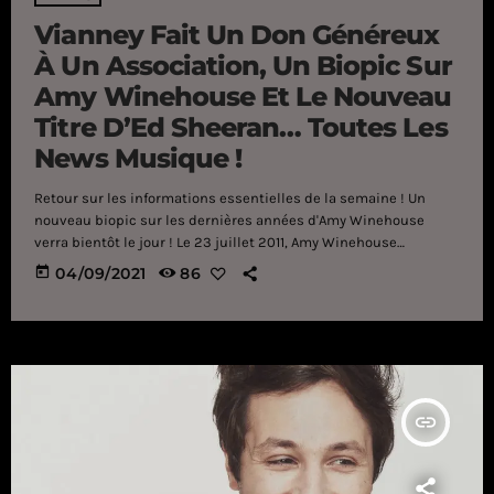
Vianney Fait Un Don Généreux
À Un Association, Un Biopic Sur
Amy Winehouse Et Le Nouveau
Titre D’Ed Sheeran… Toutes Les
News Musique !
Retour sur les informations essentielles de la semaine ! Un
nouveau biopic sur les dernières années d'Amy Winehouse
verra bientôt le jour ! Le 23 juillet 2011, Amy Winehouse
disparaissait subitement à Londres à l'âge de 27 ans, laissant
today
04/09/2021
86
derrière elle une famille en deuil et des millions de fans
apeurés. Alors que le monde commémore tout juste les dix ans
de sa disparition, plusieurs médias viennent de confirmer que
[…]
insert_link