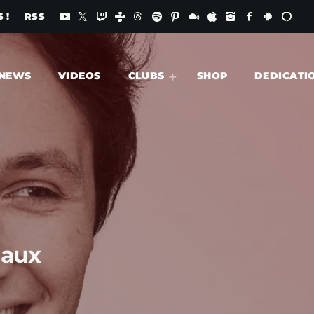
 !
RSS
NEWS
VIDEOS
CLUBS
SHOP
DEDICATI
iaux