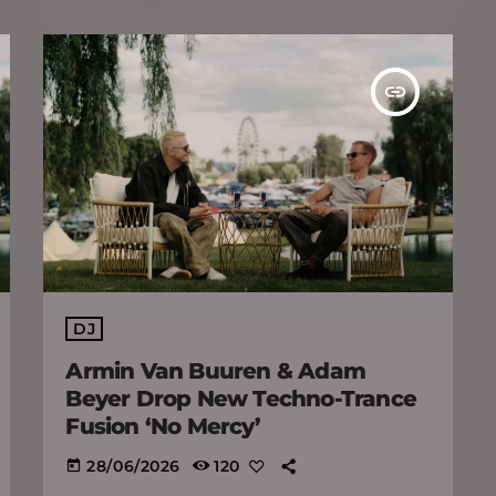
insert_link
DJ
Armin Van Buuren & Adam
Beyer Drop New Techno-Trance
Fusion ‘No Mercy’
28/06/2026
120
today