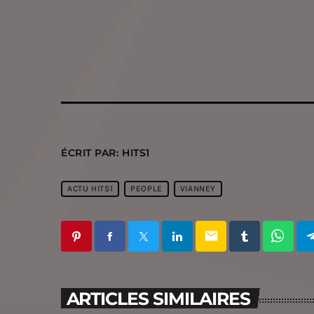
ÉCRIT PAR:
HITS1
ACTU HITS1
PEOPLE
VIANNEY
email
ARTICLES SIMILAIRES