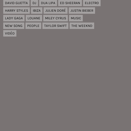
DAVID GUETTA
DJ
DUA LIPA
ED SHEERAN
ELECTRO
HARRY STYLES
IBIZA
JULIEN DORÉ
JUSTIN BIEBER
LADY GAGA
LOUANE
MILEY CYRUS
MUSIC
NEW SONG
PEOPLE
TAYLOR SWIFT
THE WEEKND
VIDÉO