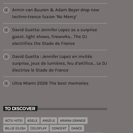
Armin van Buuren & Adam Beyer drop new
techno-trance fusion ‘No Mercy’
David Guetta: Jennifer Lopez as a surprise
guest, light shows, fireworks… The DJ
electrifies the Stade de France
David Guetta : Jennifer Lopez en invitée
surprise, jeux de lumières, feu d’artifice… Le DJ
électrise le Stade de France
Ultra Miami 2026 The best memories
TO DISCOVER
ACTU HITS1
ADELE
ANGÈLE
ARIANA GRANDE
BILLIE EILISH
COLDPLAY
CONCERT
DANCE