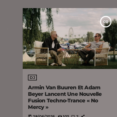
insert_link
DJ
Armin Van Buuren Et Adam
Beyer Lancent Une Nouvelle
Fusion Techno-Trance « No
Mercy »
28/06/2026
103
2
today