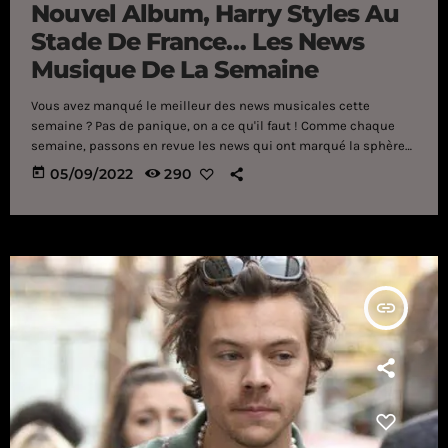
Nouvel Album, Harry Styles Au
Stade De France… Les News
Musique De La Semaine
Vous avez manqué le meilleur des news musicales cette
semaine ? Pas de panique, on a ce qu'il faut ! Comme chaque
semaine, passons en revue les news qui ont marqué la sphère
musicale ces derniers jours. Au programme, une nouvelle date
today
05/09/2022
290
de concert pour Harry Styles ou encore la sortie du dixième
album de Taylor Swift ! On commence donc avec Harry Styles.
L‘artiste britannique sera de retour sur […]
insert_link