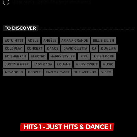
Ultra Miami 2026 The best memories
TO DISCOVER
ACTU HITS1
ADELE
ANGÈLE
ARIANA GRANDE
BILLIE EILISH
COLDPLAY
CONCERT
DANCE
DAVID GUETTA
DJ
DUA LIPA
ED SHEERAN
ELECTRO
HARRY STYLES
IBIZA
JULIEN DORÉ
JUSTIN BIEBER
LADY GAGA
LOUANE
MILEY CYRUS
MUSIC
NEW SONG
PEOPLE
TAYLOR SWIFT
THE WEEKND
VIDÉO
HITS 1 - JUST HITS & DANCE !