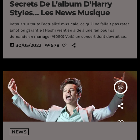
Secrets De L’album D’Harry
Styles… Les News Musique
Retour sur toute l'actualité musicale, ce qu'il ne fallait pas rater.
Emotion garantie ! Hoshi vient en aide à une fan pour sa
demande en mariage (VIDEO) Voilà un concert dont devrait se
souvenir longtemps Hoshi ! En tournée aux quatre coins de
today
30/05/2022
578
l’hexagone ces derniers mois, la chanteuse se produisait il y a
quelques jours à Bruay La Buissière dans le Pas-de-Calais. Pour
cet événement, initialement prévu pour 2021 et reporté […]
insert_link
NEWS