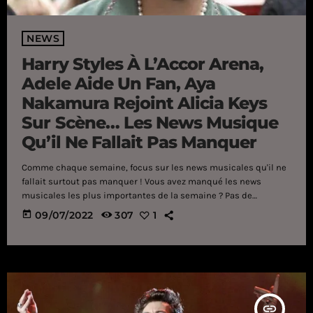
NEWS
Harry Styles À L’Accor Arena,
Adele Aide Un Fan, Aya
Nakamura Rejoint Alicia Keys
Sur Scène… Les News Musique
Qu’il Ne Fallait Pas Manquer
Comme chaque semaine, focus sur les news musicales qu'il ne
fallait surtout pas manquer ! Vous avez manqué les news
musicales les plus importantes de la semaine ? Pas de
panique, on a ce qu’il faut. Au programme, la performance
today
09/07/2022
307
1
d’Harry Styles à l’Accor Arena de Paris, un nouvel album pour
Christine & The Queens, le duo Aya Nakamura et Alicia Keys en
duo sur Djadja et, pour finir, Adele à […]
insert_link