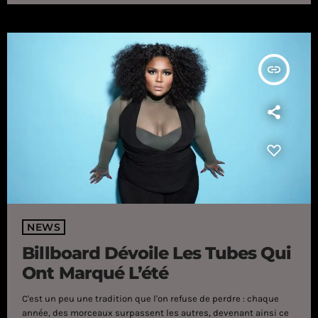
l'application iHeartRadio tout au long de 2025, […]
insert_link
NEWS
Billboard Dévoile Les Tubes Qui
Ont Marqué L’été
C'est un peu une tradition que l'on refuse de perdre : chaque
année, des morceaux surpassent les autres, devenant ainsi ce