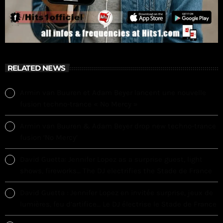
RELATED NEWS
Armin van Buuren et Adam Beyer lancent une nouvelle
fusion techno-trance « No Mercy »
Armin van Buuren & Adam Beyer drop new techno-trance
fusion ‘No Mercy’
David Guetta: Jennifer Lopez as a surprise guest, light
shows, fireworks… The DJ electrifies the Stade de France
David Guetta : Jennifer Lopez en invitée surprise, jeux de
lumières, feu d’artifice… Le DJ électrise le Stade de France