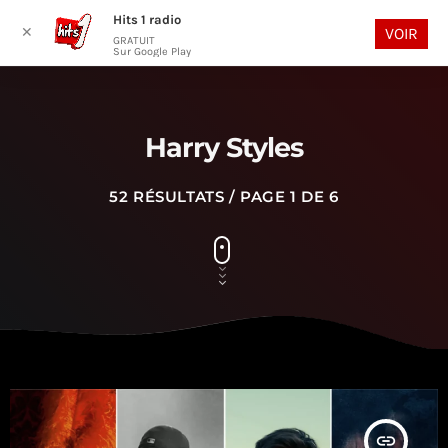
Hits 1 radio
play_arrow
search
menu
✕
VOIR
GRATUIT
Sur Google Play
Harry Styles
52 RÉSULTATS / PAGE 1 DE 6
insert_link