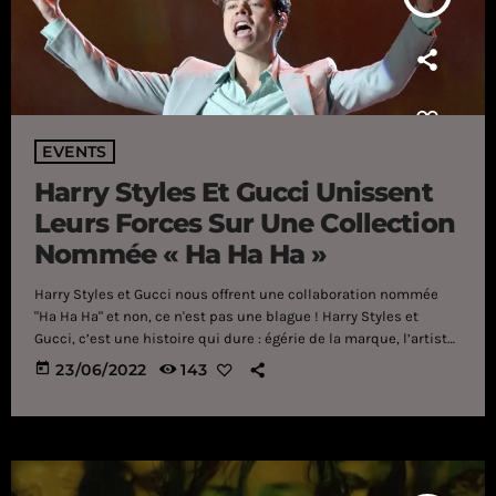
EVENTS
Harry Styles Et Gucci Unissent
Leurs Forces Sur Une Collection
Nommée « Ha Ha Ha »
Harry Styles et Gucci nous offrent une collaboration nommée
"Ha Ha Ha" et non, ce n'est pas une blague ! Harry Styles et
Gucci, c’est une histoire qui dure : égérie de la marque, l’artiste
s’est souvent montré portant les créations d’Alessandro
today
23/06/2022
143
Michele – directeur artistique de la maison italienne. Alors
évidemment, une collaboration semblait être la suite logique.
Preuve de l’amitié qui unit les deux hommes, Alessandro
Michele signe notamment […]