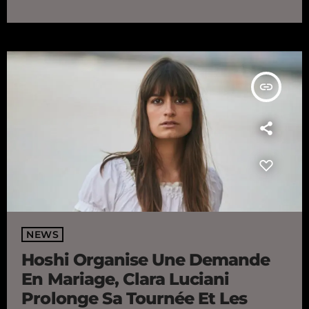
festivals tels que Mainsquare, Garorock ou encore Europavox,
nos voisins britanniques auront -eux aussi- droit à leurs
célébrations. Et justement, pour se plonger dans l’ambiance,
Capital (radio […]
insert_link
NEWS
Hoshi Organise Une Demande
En Mariage, Clara Luciani
Prolonge Sa Tournée Et Les