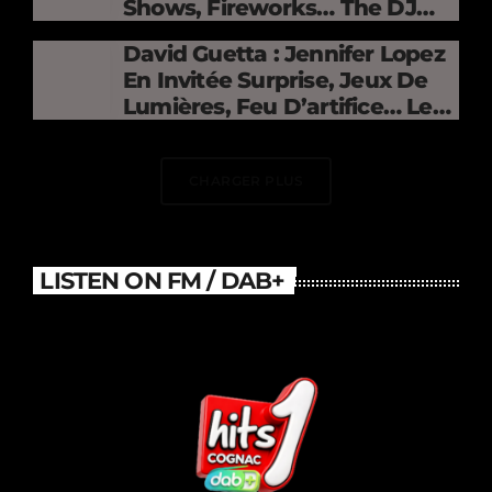
Shows, Fireworks… The DJ
Electrifies The Stade De
David Guetta : Jennifer Lopez
France
En Invitée Surprise, Jeux De
Lumières, Feu D’artifice… Le
DJ Électrise Le Stade De
France
CHARGER PLUS
LISTEN ON FM / DAB+