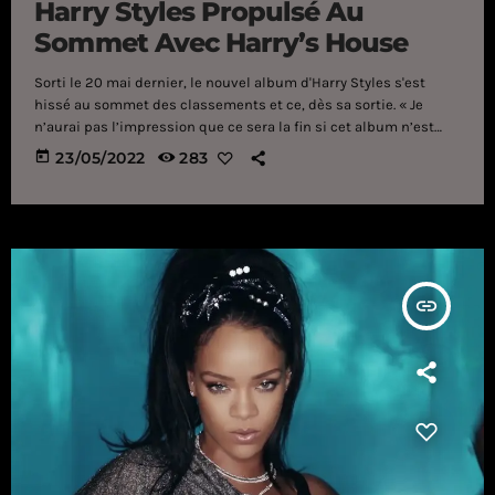
Harry Styles Propulsé Au
Sommet Avec Harry’s House
Sorti le 20 mai dernier, le nouvel album d'Harry Styles s'est
hissé au sommet des classements et ce, dès sa sortie. « Je
n’aurai pas l’impression que ce sera la fin si cet album n’est
pas un succès commercial », confiait Harry Styles il y a
today
23/05/2022
283
quelques semaines à Better Homes & Gardens. « Je veux juste
faire des choses qui sont justes, qui sont amusantes, en
termes de processus, dont je peux […]
insert_link