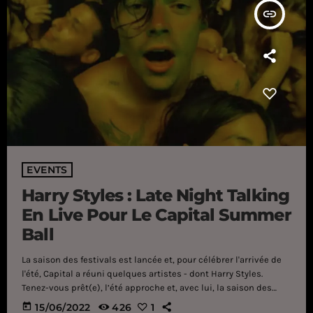
insert_link
EVENTS
Harry Styles : Late Night Talking
En Live Pour Le Capital Summer
Ball
La saison des festivals est lancée et, pour célébrer l'arrivée de
l'été, Capital a réuni quelques artistes - dont Harry Styles.
Tenez-vous prêt(e), l’été approche et, avec lui, la saison des
festivals. Alors que la France se prépare à vibrer au rythme de
today
15/06/2022
426
1