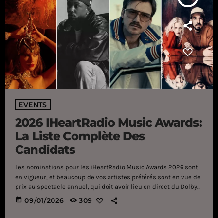
EVENTS
2026 IHeartRadio Music Awards:
La Liste Complète Des
Candidats
Les nominations pour les iHeartRadio Music Awards 2026 sont
en vigueur, et beaucoup de vos artistes préférés sont en vue de
prix au spectacle annuel, qui doit avoir lieu en direct du Dolby
Theatre à Los Angeles le jeudi 26 mars. La 13e cérémonie
today
09/01/2026
309
annuelle des iHeartRadio Music Awards célébrera les artistes et
les chansons les plus jouées sur les stations iHeartRadio et