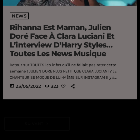
NEWS
Rihanna Est Maman, Julien
Doré Face À Clara Luciani Et
L’interview D’Harry Styles…
Toutes Les News Musique
Retour sur TOUTES les infos qu'il ne fallait pas rater cette
semaine ! JULIEN DORÉ PLUS PETIT QUE CLARA LUCIANI ? LE
CHANTEUR SE MOQUE DE LUI-MÊME SUR INSTAGRAM Il y a
quelques mois, Clara Luciani s’invitait sur le titre L’île au
today
23/05/2022
323
lendemain, extrait de l’album Aimée, dernier opus en date
de Julien Doré. Si les deux artistes semblent être assez
complices depuis leur collaboration, ils partagent
définitivement le même humour. La preuve, alors qu’ils […]
SUIVANT
navigate_next