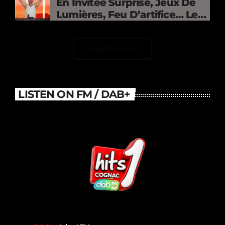
En Invitée Surprise, Jeux De
Lumières, Feu D’artifice… Le
DJ Électrise Le Stade De
France
CHARGER PLUS
LISTEN ON FM / DAB+