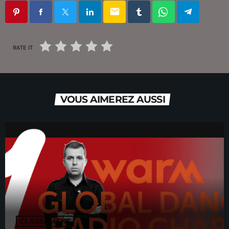
email
RATE IT
VOUS AIMEREZ AUSSI
CLASSEMENT