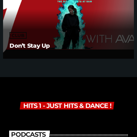
CLUB
Don’t Stay Up
HITS 1 - JUST HITS & DANCE !
PODCASTS