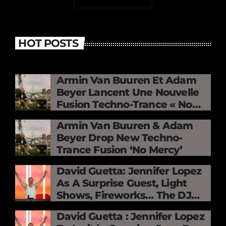
HOT POSTS
Armin Van Buuren Et Adam
Beyer Lancent Une Nouvelle
Fusion Techno-Trance « No
Mercy »
Armin Van Buuren & Adam
Beyer Drop New Techno-
Trance Fusion ‘No Mercy’
David Guetta: Jennifer Lopez
As A Surprise Guest, Light
Shows, Fireworks… The DJ
Electrifies The Stade De
David Guetta : Jennifer Lopez
France