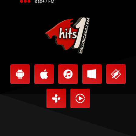
dab+ / FM