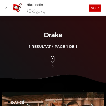
Hits 1 radio
play_arrow
search
menu
✕
VOIR
GRATUIT
Sur Google Play
Drake
1 RÉSULTAT / PAGE 1 DE 1
label
DANCE