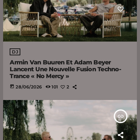
DJ
Armin Van Buuren Et Adam Beyer
Lancent Une Nouvelle Fusion Techno-
Trance « No Mercy »
today
28/06/2026
101
2
insert_link