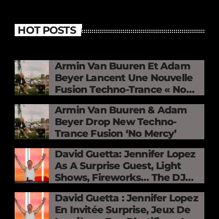
HOT POSTS
Armin Van Buuren Et Adam
Beyer Lancent Une Nouvelle
Fusion Techno-Trance « No
Mercy »
Armin Van Buuren & Adam
Beyer Drop New Techno-
Trance Fusion ‘No Mercy’
David Guetta: Jennifer Lopez
As A Surprise Guest, Light
Shows, Fireworks… The DJ
Electrifies The Stade De
David Guetta : Jennifer Lopez
France
En Invitée Surprise, Jeux De