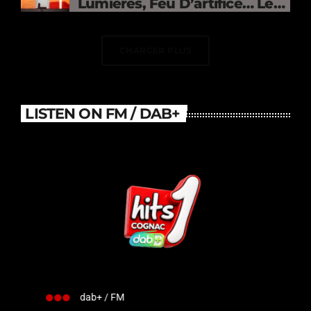
Lumières, Feu D’artifice… Le
DJ Électrise Le Stade De
France
CHARGER PLUS
LISTEN ON FM / DAB+
dab+ / FM