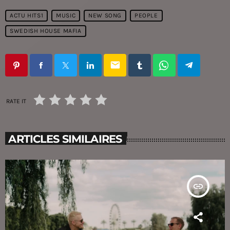
ACTU HITS1
MUSIC
NEW SONG
PEOPLE
SWEDISH HOUSE MAFIA
email
RATE IT
ARTICLES SIMILAIRES
insert_link