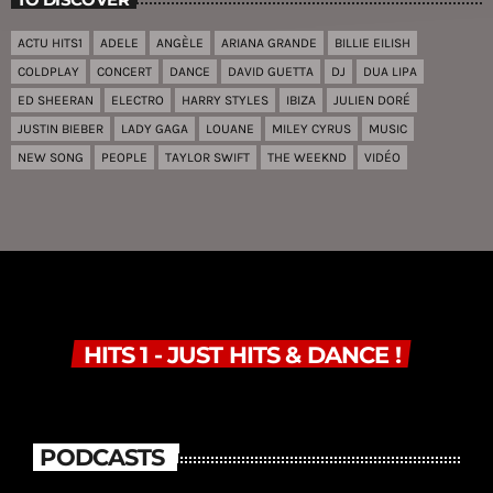
ACTU HITS1
ADELE
ANGÈLE
ARIANA GRANDE
BILLIE EILISH
COLDPLAY
CONCERT
DANCE
DAVID GUETTA
DJ
DUA LIPA
ED SHEERAN
ELECTRO
HARRY STYLES
IBIZA
JULIEN DORÉ
JUSTIN BIEBER
LADY GAGA
LOUANE
MILEY CYRUS
MUSIC
NEW SONG
PEOPLE
TAYLOR SWIFT
THE WEEKND
VIDÉO
HITS 1 - JUST HITS & DANCE !
PODCASTS