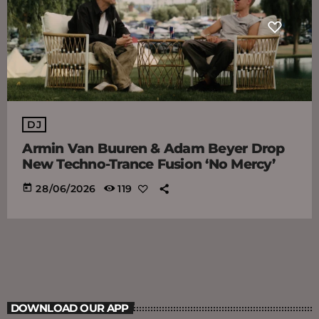
DJ
Armin Van Buuren & Adam Beyer Drop
New Techno-Trance Fusion ‘No Mercy’
today
28/06/2026
119
DOWNLOAD OUR APP