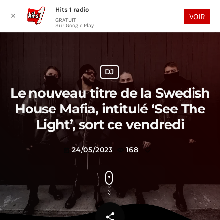
Hits 1 radio
play_arrow
search
menu
✕
VOIR
GRATUIT
Sur Google Play
DJ
Le nouveau titre de la Swedish
House Mafia, intitulé ‘See The
Light’, sort ce vendredi
24/05/2023
168
today
share
email