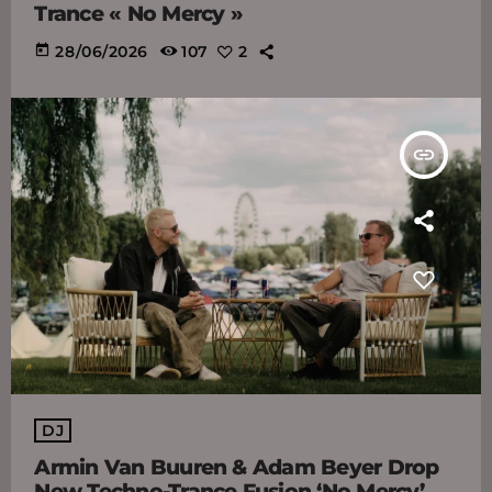
Trance « No Mercy »
today
28/06/2026
107
2
insert_link
DJ
Armin Van Buuren & Adam Beyer Drop
New Techno-Trance Fusion ‘No Mercy’