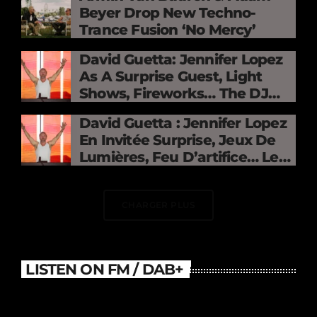
Beyer Drop New Techno-
Trance Fusion ‘No Mercy’
David Guetta: Jennifer Lopez
As A Surprise Guest, Light
Shows, Fireworks… The DJ
Electrifies The Stade De
David Guetta : Jennifer Lopez
France
En Invitée Surprise, Jeux De
Lumières, Feu D’artifice… Le
DJ Électrise Le Stade De
France
CHARGER PLUS
LISTEN ON FM / DAB+