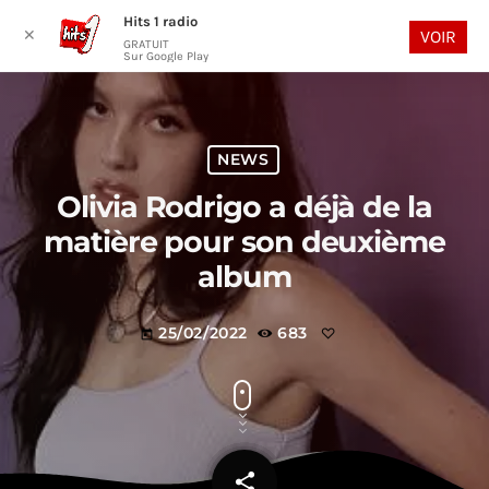
Hits 1 radio
play_arrow
search
menu
✕
VOIR
GRATUIT
Sur Google Play
NEWS
Olivia Rodrigo a déjà de la
matière pour son deuxième
album
25/02/2022
683
today
share
email