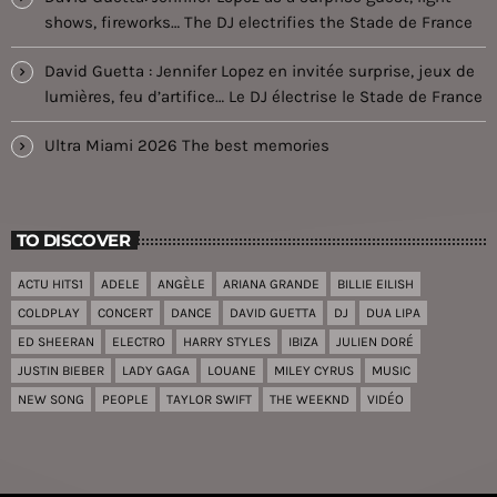
shows, fireworks… The DJ electrifies the Stade de France
David Guetta : Jennifer Lopez en invitée surprise, jeux de
lumières, feu d’artifice… Le DJ électrise le Stade de France
Ultra Miami 2026 The best memories
TO DISCOVER
ACTU HITS1
ADELE
ANGÈLE
ARIANA GRANDE
BILLIE EILISH
COLDPLAY
CONCERT
DANCE
DAVID GUETTA
DJ
DUA LIPA
ED SHEERAN
ELECTRO
HARRY STYLES
IBIZA
JULIEN DORÉ
JUSTIN BIEBER
LADY GAGA
LOUANE
MILEY CYRUS
MUSIC
NEW SONG
PEOPLE
TAYLOR SWIFT
THE WEEKND
VIDÉO