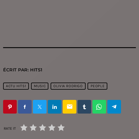
ÉCRIT PAR:
HITS1
ACTU HITS1
MUSIC
OLIVIA RODRIGO
PEOPLE
email
RATE IT