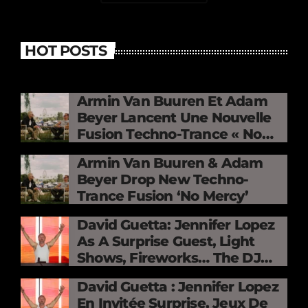
HOT POSTS
Armin Van Buuren Et Adam
Beyer Lancent Une Nouvelle
Fusion Techno-Trance « No
Mercy »
Armin Van Buuren & Adam
Beyer Drop New Techno-
Trance Fusion ‘No Mercy’
David Guetta: Jennifer Lopez
As A Surprise Guest, Light
Shows, Fireworks… The DJ
Electrifies The Stade De
David Guetta : Jennifer Lopez
France
En Invitée Surprise, Jeux De