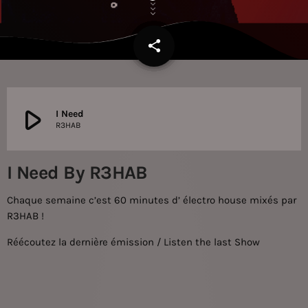
share
email
2
play_arrow
I Need
R3HAB
I Need By R3HAB
Chaque semaine c’est 60 minutes d’ électro house mixés par
R3HAB
!
Réécoutez la dernière émission / Listen the last Show