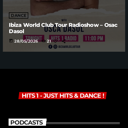
DANCE
Ibiza World Club Tour Radioshow – Osac
Dasol
today
28/05/2026
21
HITS 1 - JUST HITS & DANCE !
PODCASTS