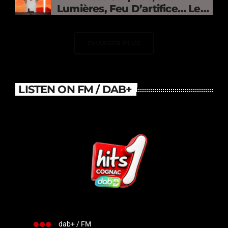
Lumières, Feu D’artifice… Le
DJ Électrise Le Stade De
France
CHARGER PLUS
LISTEN ON FM / DAB+
dab+ / FM