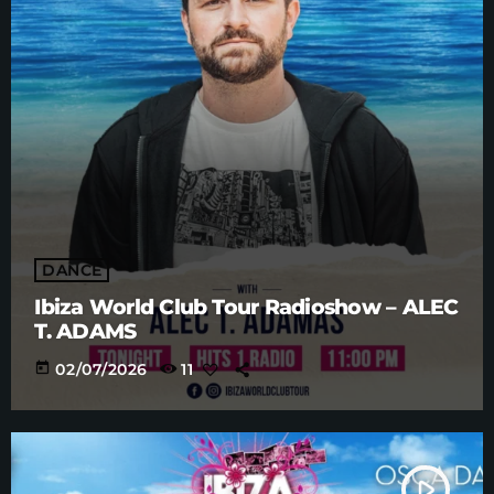
DANCE
Ibiza World Club Tour Radioshow – ALEC
T. ADAMS
today
02/07/2026
11
play_arrow