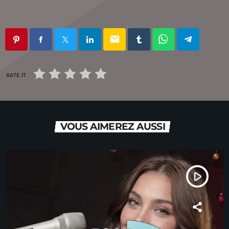
email
RATE IT
VOUS AIMEREZ AUSSI
play_arrow