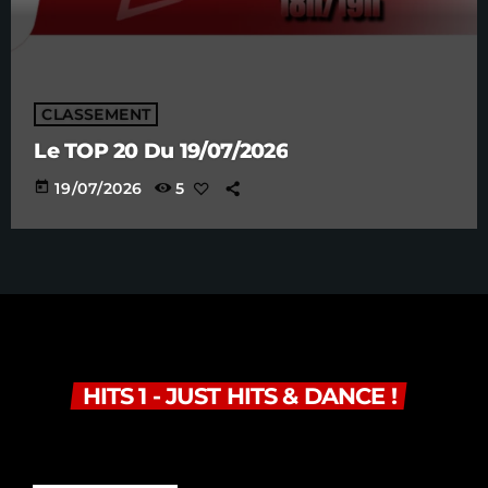
CLASSEMENT
Le TOP 20 Du 19/07/2026
today
19/07/2026
5
HITS 1 - JUST HITS & DANCE !