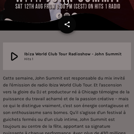
share
email
play_arrow
Ibiza World Club Tour Radioshow - John Summit
Hits 1
Cette semaine, John Summit est responsable du mix invité
de l'émission de radio Ibiza World Club Tour. Et l'ascension
vers la gloire du DJ et producteur né à Chicago témoigne de la
puissance du travail acharné et de la passion créative – mais
ce qui le distingue vraiment, c'est son énergie contagieuse et
son enthousiasme sans bornes. Qu'il s'agisse d'un festival à
guichets fermés ou d'un club intime, John Summit est
toujours au centre de la fête, apportant sa signature
puissante à chaque performance. Avec plus de 430 millions