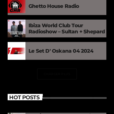
Ghetto House Radio
Ibiza World Club Tour
Radioshow – Sultan + Shepard
Le Set D' Oskana 04 2024
CHARGER PLUS
HOT POSTS