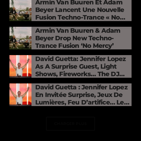
Armin Van Buuren Et Adam
Beyer Lancent Une Nouvelle
Fusion Techno-Trance « No
Mercy »
Armin Van Buuren & Adam
Beyer Drop New Techno-
Trance Fusion ‘No Mercy’
David Guetta: Jennifer Lopez
As A Surprise Guest, Light
Shows, Fireworks… The DJ
Electrifies The Stade De
David Guetta : Jennifer Lopez
France
En Invitée Surprise, Jeux De
Lumières, Feu D’artifice… Le
DJ Électrise Le Stade De
France
CHARGER PLUS