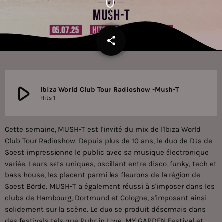
share
email
play_arrow
Ibiza World Club Tour Radioshow -Mush-T
Hits 1
Cette semaine, MUSH-T est l'invité du mix de l'Ibiza World
Club Tour Radioshow. Depuis plus de 10 ans, le duo de DJs de
Soest impressionne le public avec sa musique électronique
variée. Leurs sets uniques, oscillant entre disco, funky, tech et
bass house, les placent parmi les fleurons de la région de
Soest Börde. MUSH-T a également réussi à s'imposer dans les
clubs de Hambourg, Dortmund et Cologne, s'imposant ainsi
solidement sur la scène. Le duo se produit désormais dans
des festivals tels que Ruhr in Love, MY GARDEN Festival et