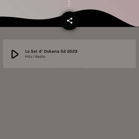
share
email
play_arrow
Le Set d' Oskana 02 2023
Hits 1 Radio