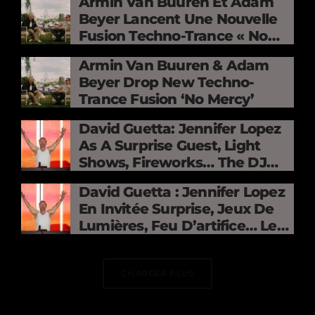
Armin Van Buuren Et Adam
Beyer Lancent Une Nouvelle
Fusion Techno-Trance « No
Mercy »
Armin Van Buuren & Adam
Beyer Drop New Techno-
Trance Fusion ‘No Mercy’
David Guetta: Jennifer Lopez
As A Surprise Guest, Light
Shows, Fireworks… The DJ
Electrifies The Stade De
David Guetta : Jennifer Lopez
France
En Invitée Surprise, Jeux De
Lumières, Feu D’artifice… Le
DJ Électrise Le Stade De
France
CHARGER PLUS