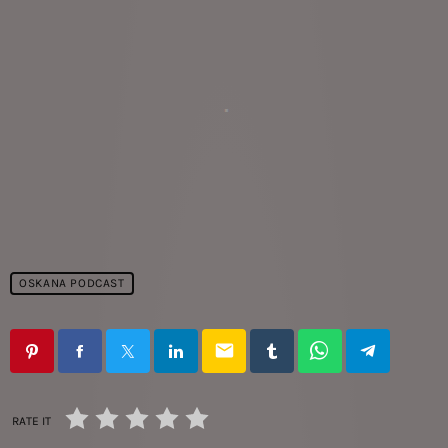
OSKANA PODCAST
email
RATE IT