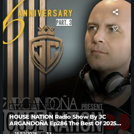
OSKANA PODCAST
HOUSE NATION Radio Show By JC
ARGANDOÑA Ep286 The Best Of 2025
Anniversary Part. 3
today
15/12/2025
33