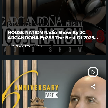
OSKANA PODCAST
HOUSE NATION Radio Show By JC
ARGANDOÑA Ep288 The Best Of 2025
Anniversary Part. 5
today
21/12/2025
38
play_arrow