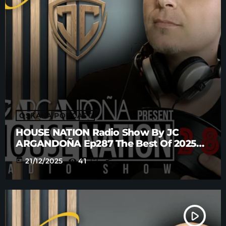
OSKANA PODCAST
HOUSE NATION Radio Show By JC
ARGANDOÑA Ep287 The Best Of 2025
Anniversary Part. 4
today
21/12/2025
41
play_arrow