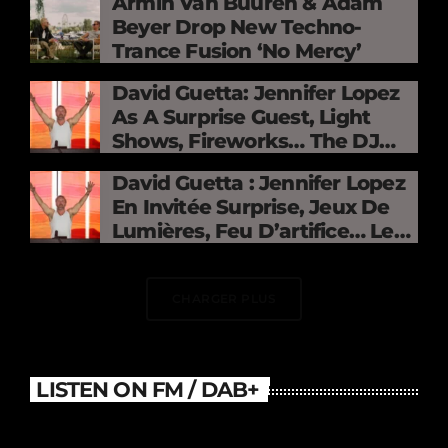
Armin Van Buuren & Adam
Beyer Drop New Techno-
Trance Fusion ‘No Mercy’
David Guetta: Jennifer Lopez
As A Surprise Guest, Light
Shows, Fireworks… The DJ
Electrifies The Stade De
David Guetta : Jennifer Lopez
France
En Invitée Surprise, Jeux De
Lumières, Feu D’artifice… Le
DJ Électrise Le Stade De
France
CHARGER PLUS
LISTEN ON FM / DAB+