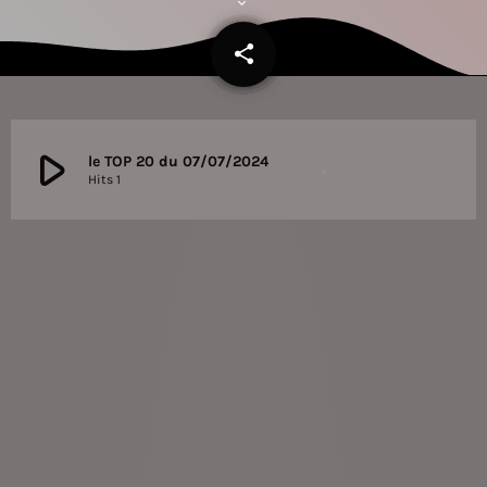
share
email
play_arrow
le TOP 20 du 07/07/2024
Hits 1