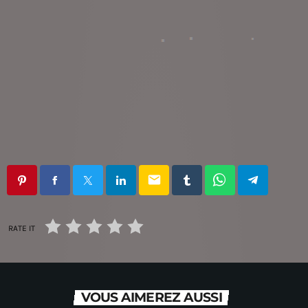
email
RATE IT
VOUS AIMEREZ AUSSI