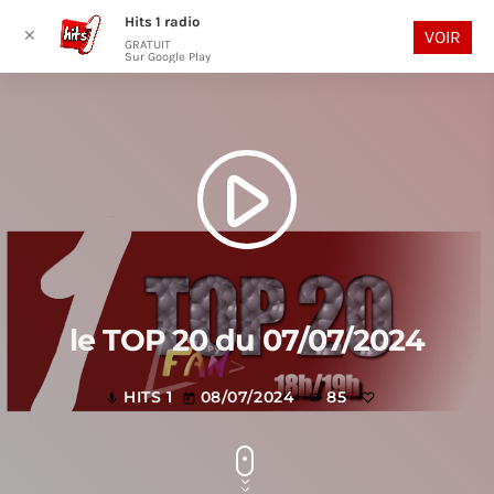
Hits 1 radio
play_arrow
search
menu
✕
VOIR
GRATUIT
Sur Google Play
play_arrow
le TOP 20 du 07/07/2024
HITS 1
08/07/2024
85
mic
today