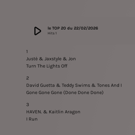
play_arrow
le TOP 20 du 22/02/2026
Hits 1
1
Justė & Jaxstyle & Jon
Turn The Lights Off
2
David Guetta & Teddy Swims & Tones And I
Gone Gone Gone (Done Done Done)
3
HAVEN. & Kaitlin Aragon
I Run