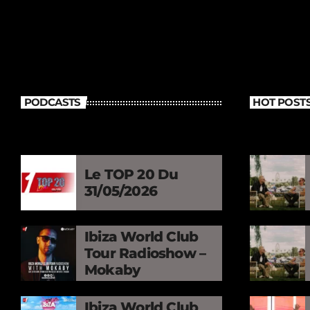
PODCASTS
HOT POST
Le TOP 20 Du
31/05/2026
Ibiza World Club
Tour Radioshow –
Mokaby
Ibiza World Club