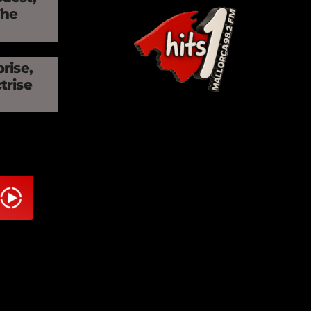
The
rise,
trise