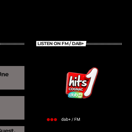
LISTEN ON FM / DAB+
Une
»
dab+ / FM
Guest,