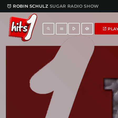
access_alarm
ROBIN SCHULZ
SUGAR RADIO SHOW
play_arrow
volume_up
PLA
launch
search
menu