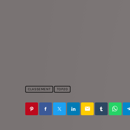
CLASSEMENT
TOP20
email