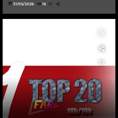
today
31/05/2026
16
play_arrow