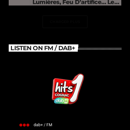
Lumières, Feu D’artifice… Le
DJ Électrise Le Stade De
France
CHARGER PLUS
LISTEN ON FM / DAB+
dab+ / FM