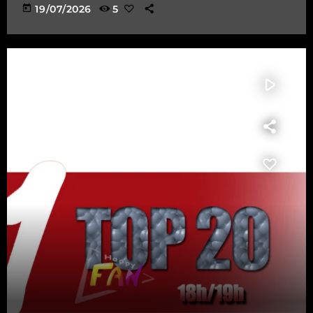
today
19/07/2026
5
play_arrow