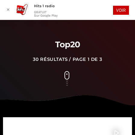
Hits 1 radio
play_arrow
search
menu
✕
VOIR
GRATUIT
Sur Google Play
Top20
30 RÉSULTATS / PAGE 1 DE 3
play_arrow