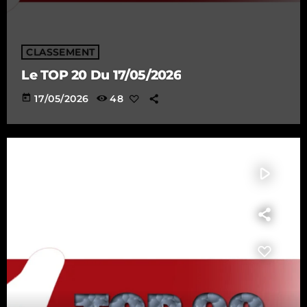
CLASSEMENT
Le TOP 20 Du 17/05/2026
today
17/05/2026
48
play_arrow