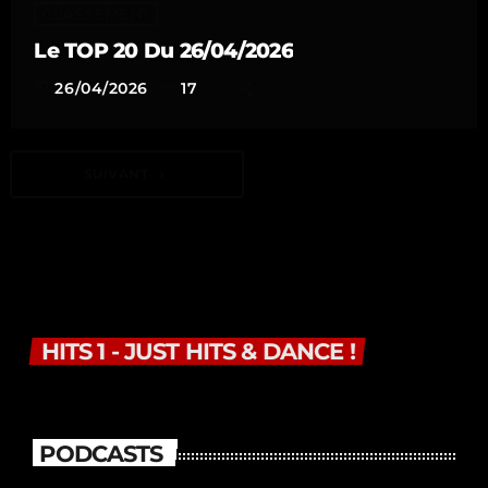
CLASSEMENT
Le TOP 20 Du 26/04/2026
today
26/04/2026
17
SUIVANT
navigate_next
HITS 1 - JUST HITS & DANCE !
PODCASTS