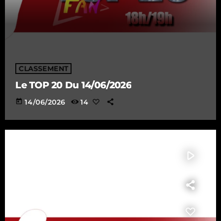
CLASSEMENT
Le TOP 20 Du 14/06/2026
today
14/06/2026
14
play_arrow