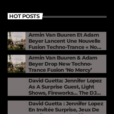
HOT POSTS
Armin Van Buuren Et Adam
Beyer Lancent Une Nouvelle
Fusion Techno-Trance « No
Mercy »
Armin Van Buuren & Adam
Beyer Drop New Techno-
Trance Fusion ‘No Mercy’
David Guetta: Jennifer Lopez
As A Surprise Guest, Light
Shows, Fireworks… The DJ
Electrifies The Stade De
David Guetta : Jennifer Lopez
France
En Invitée Surprise, Jeux De