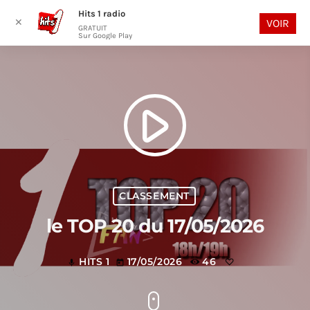
Hits 1 radio
play_arrow
search
menu
✕
VOIR
GRATUIT
Sur Google Play
play_arrow
CLASSEMENT
le TOP 20 du 17/05/2026
HITS 1
17/05/2026
46
mic
today