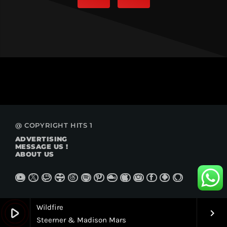
@ COPYRIGHT HITS 1
ADVERTISING
MESSAGE US !
ABOUT US
Wildfire
play_arrow
keyboard_arrow_right
Steerner & Madison Mars