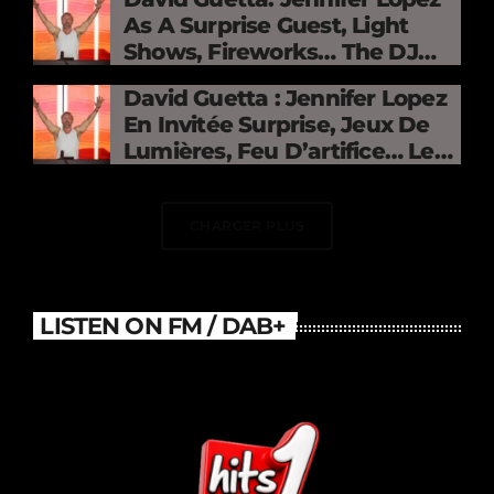
As A Surprise Guest, Light
Shows, Fireworks… The DJ
Electrifies The Stade De
David Guetta : Jennifer Lopez
France
En Invitée Surprise, Jeux De
Lumières, Feu D’artifice… Le
DJ Électrise Le Stade De
France
CHARGER PLUS
LISTEN ON FM / DAB+