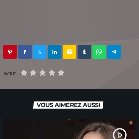
email
RATE IT
VOUS AIMEREZ AUSSI
play_arrow