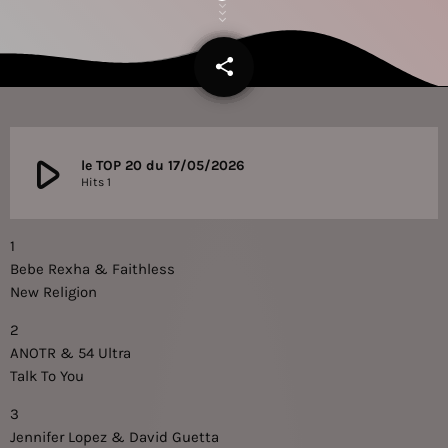
share
email
play_arrow
le TOP 20 du 17/05/2026
Hits 1
1
Bebe Rexha & Faithless
New Religion
2
ANOTR & 54 Ultra
Talk To You
3
Jennifer Lopez & David Guetta