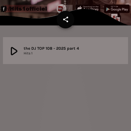
share
email
play_arrow
the DJ TOP 108 - 2025 part 4
Hits 1