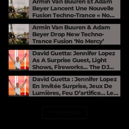
Armin Van Buuren Et Adam
Beyer Lancent Une Nouvelle
Fusion Techno-Trance « No
Mercy »
Armin Van Buuren & Adam
Beyer Drop New Techno-
Trance Fusion ‘No Mercy’
David Guetta: Jennifer Lopez
As A Surprise Guest, Light
Shows, Fireworks… The DJ
Electrifies The Stade De
David Guetta : Jennifer Lopez
France
En Invitée Surprise, Jeux De
Lumières, Feu D’artifice… Le
DJ Électrise Le Stade De
France
CHARGER PLUS