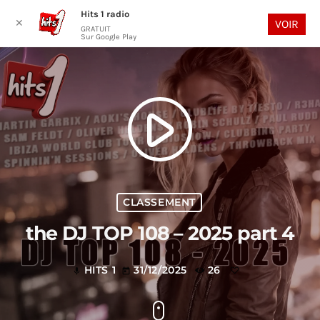
Hits 1 radio
play_arrow
search
menu
✕
VOIR
GRATUIT
Sur Google Play
play_arrow
CLASSEMENT
the DJ TOP 108 – 2025 part 4
HITS 1
31/12/2025
26
mic
today