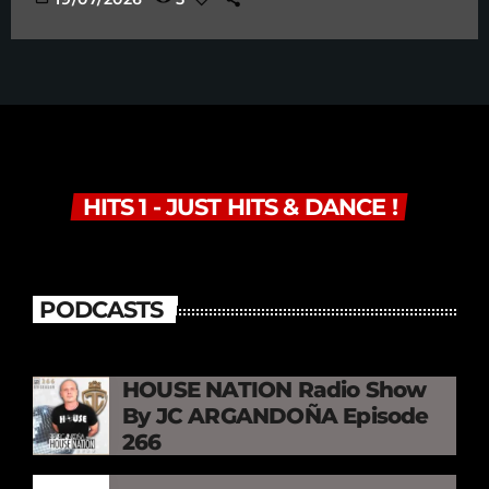
HITS 1 - JUST HITS & DANCE !
PODCASTS
HOUSE NATION Radio Show
By JC ARGANDOÑA Episode
266