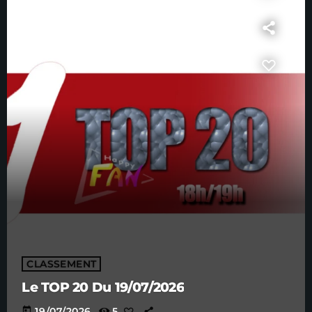
CLASSEMENT
Le TOP 20 Du 19/07/2026
today
19/07/2026
5