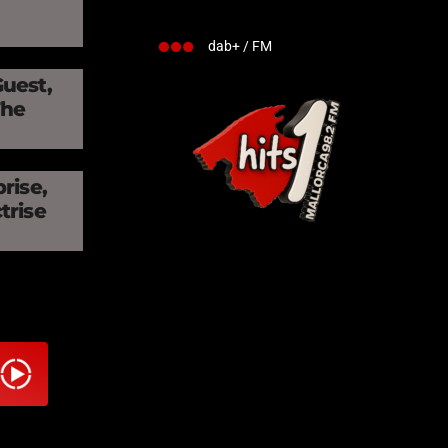
dab+ / FM
Guest,
The
rise,
trise