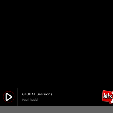
play_arrow
GLOBAL Sessions
Paul Rudd
Hits 1