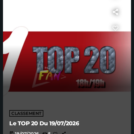
CLASSEMENT
Le TOP 20 Du 19/07/2026
today
19/07/2026
5