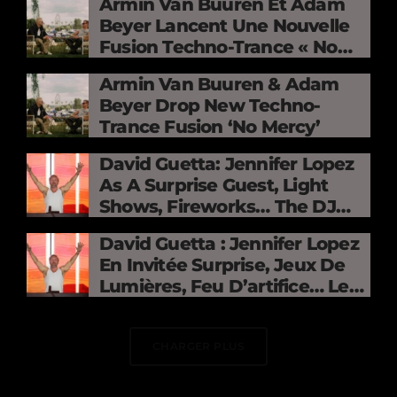
Armin Van Buuren Et Adam
Beyer Lancent Une Nouvelle
Fusion Techno-Trance « No
Mercy »
Armin Van Buuren & Adam
Beyer Drop New Techno-
Trance Fusion ‘No Mercy’
David Guetta: Jennifer Lopez
As A Surprise Guest, Light
Shows, Fireworks… The DJ
Electrifies The Stade De
David Guetta : Jennifer Lopez
France
En Invitée Surprise, Jeux De
Lumières, Feu D’artifice… Le
DJ Électrise Le Stade De
France
CHARGER PLUS