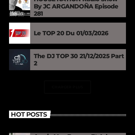
By JC ARGANDOÑA Episode
281
Le TOP 20 Du 01/03/2026
The DJ TOP 30 21/12/2025 Part
2
CHARGER PLUS
HOT POSTS