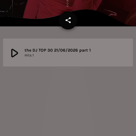
share
email
play_arrow
the DJ TOP 30 21/06/2026 part 1
Hits 1