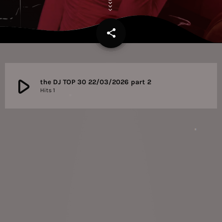
share
email
play_arrow
the DJ TOP 30 22/03/2026 part 2
Hits 1