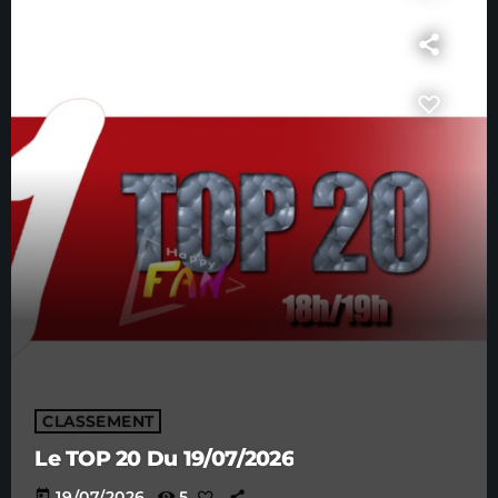
CLASSEMENT
Le TOP 20 Du 19/07/2026
today
19/07/2026
5