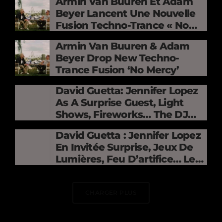
Armin Van Buuren Et Adam
Beyer Lancent Une Nouvelle
Fusion Techno-Trance « No
Mercy »
Armin Van Buuren & Adam
Beyer Drop New Techno-
Trance Fusion ‘No Mercy’
David Guetta: Jennifer Lopez
As A Surprise Guest, Light
Shows, Fireworks… The DJ
Electrifies The Stade De
David Guetta : Jennifer Lopez
France
En Invitée Surprise, Jeux De
Lumières, Feu D’artifice… Le
DJ Électrise Le Stade De
France
CHARGER PLUS