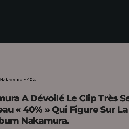
ya Nakamura – 40%
mura
A Dévoilé Le Clip Très S
au « 40% » Qui Figure Sur La
lbum Nakamura.