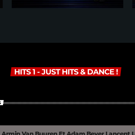
Interview
HITS 1 - JUST HITS & DANCE !
S
Armin Van Buuren Et Adam Beyer Lancent 