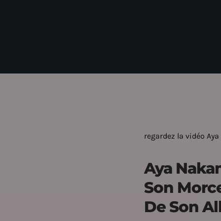
regardez la vidéo A
Aya Naka
Son Morce
De Son A