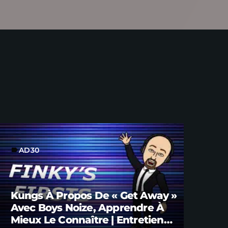
AD30
label
Kungs À Propos De « Get Away »
Avec Boys Noize, Apprendre À
Mieux Le Connaître | Entretien