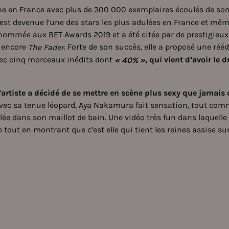
tine en France avec plus de 300 000 exemplaires écoulés de s
st devenue l’une des stars les plus adulées en France et même
té nommée aux BET Awards 2019 et a été citée par de prestigi
 encore
. Forte de son succès, elle a proposé une réé
The Fader
vec cinq morceaux inédits dont
, qui vient d’avoir le d
« 40% »
l’artiste a décidé de se mettre en scène plus sexy que jamais
Avec sa tenue léopard,
Aya Nakamura
fait sensation, tout comm
ée dans son maillot de bain. Une vidéo très fun dans laquelle e
out en montrant que c’est elle qui tient les reines assise s