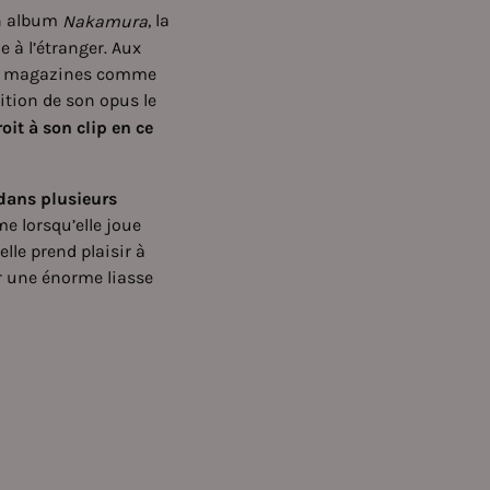
on album
, la
Nakamura
 à l’étranger. Aux
eux magazines comme
dition de son opus le
roit à son clip en ce
 dans plusieurs
e lorsqu’elle joue
lle prend plaisir à
ur une énorme liasse