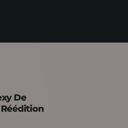
exy De
 Réédition