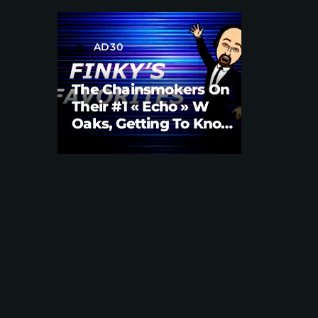
AD30
label
The Chainsmokers On
Their #1 « Echo » W
Oaks, Getting To Know
Them Better | Brian
Fink Interview