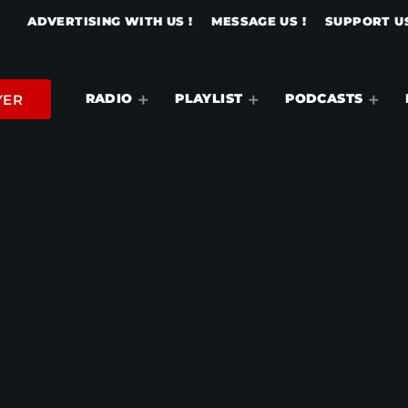
ADVERTISING WITH US !
MESSAGE US !
SUPPORT US
RADIO
PLAYLIST
PODCASTS
YER