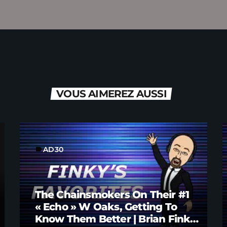
VOUS AIMEREZ AUSSI
AD30
label
The Chainsmokers On Their #1
« Echo » W Oaks, Getting To
Know Them Better | Brian Fink