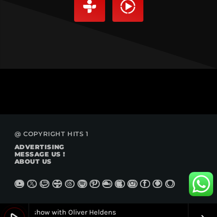
@ COPYRIGHT HITS 1
ADVERTISING
MESSAGE US !
ABOUT US
Tour Radioshow with Oliver Heldens
Ibiza Wor