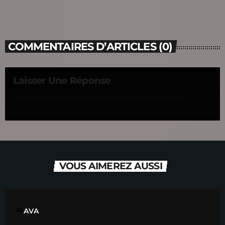
COMMENTAIRES D’ARTICLES (0)
Laisser Une Réponse
Vous devez être connecté pour ajouter un commentaire.
Connectez-vous maintenant
VOUS AIMEREZ AUSSI
label
AVA