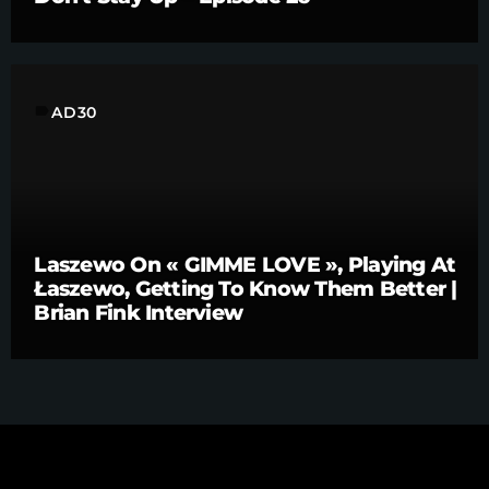
label
AD30
Laszewo On « GIMME LOVE », Playing At
Łaszewo, Getting To Know Them Better |
Brian Fink Interview