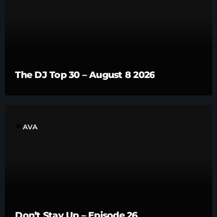
The DJ Top 30 – August 8 2026
label
AVA
Don’t Stay Up – Episode 26