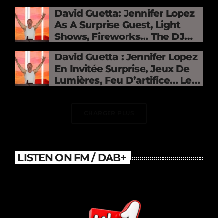
David Guetta: Jennifer Lopez
As A Surprise Guest, Light
Shows, Fireworks… The DJ
Electrifies The Stade De
David Guetta : Jennifer Lopez
France
En Invitée Surprise, Jeux De
Lumières, Feu D’artifice… Le
DJ Électrise Le Stade De
France
CHARGER PLUS
LISTEN ON FM / DAB+