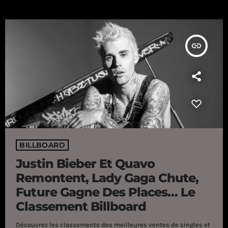
remix de Savage de Megan Thee Stallion et Beyoncé perd deux
places. […]
insert_link
BILLBOARD
Justin Bieber Et Quavo
Remontent, Lady Gaga Chute,
Future Gagne Des Places… Le
Classement Billboard
Découvrez les classements des meilleures ventes de singles et