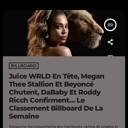
débarque cette semaine au classement et directement à la 1ère
place. La 2ème position revient à "Dynamite" des BTS et la 3ème
[…]
insert_link
BILLBOARD
Juice WRLD En Tête, Megan
Thee Stallion Et Beyoncé
Chutent, DaBaby Et Roddy
Ricch Confirment… Le
Classement Billboard De La
Semaine
Découvrez les classements des meilleures ventes de singles et