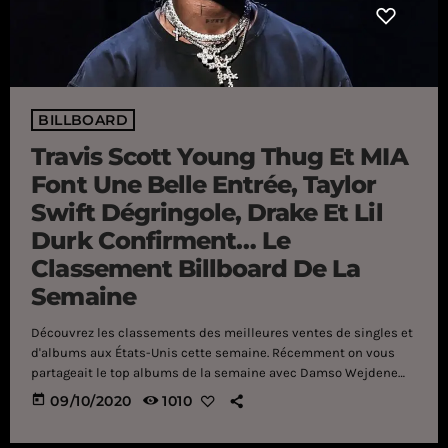
BILLBOARD
Travis Scott Young Thug Et MIA
Font Une Belle Entrée, Taylor
Swift Dégringole, Drake Et Lil
Durk Confirment… Le
Classement Billboard De La
Semaine
Découvrez les classements des meilleures ventes de singles et
d'albums aux États-Unis cette semaine. Récemment on vous
partageait le top albums de la semaine avec Damso Wejdene
Julien Doré... et nous allons désormais nous intéresser au
today
09/10/2020
1010
classement Billboard de la semaine. On commence par le
Hot100 avec "Franchise" de Travis Scott ft Young Thug & MIA qui