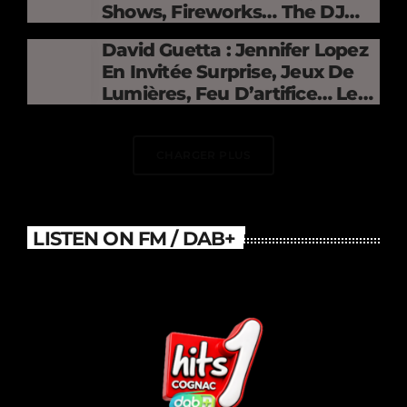
Shows, Fireworks… The DJ
Electrifies The Stade De
David Guetta : Jennifer Lopez
France
En Invitée Surprise, Jeux De
Lumières, Feu D’artifice… Le
DJ Électrise Le Stade De
France
CHARGER PLUS
LISTEN ON FM / DAB+