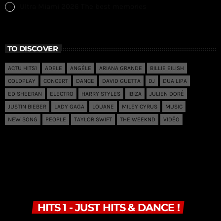
Ultra Miami 2026 The best memories
TO DISCOVER
ACTU HITS1
ADELE
ANGÈLE
ARIANA GRANDE
BILLIE EILISH
COLDPLAY
CONCERT
DANCE
DAVID GUETTA
DJ
DUA LIPA
ED SHEERAN
ELECTRO
HARRY STYLES
IBIZA
JULIEN DORÉ
JUSTIN BIEBER
LADY GAGA
LOUANE
MILEY CYRUS
MUSIC
NEW SONG
PEOPLE
TAYLOR SWIFT
THE WEEKND
VIDÉO
HITS 1 - JUST HITS & DANCE !