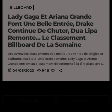
BILLBOARD
Lady Gaga Et Ariana Grande
Font Une Belle Entrée, Drake
Continue De Chuter, Dua Lipa
Remonte… Le Classement
Billboard De La Semaine
Découvrez les classements des meilleures ventes de singles et
d'albums aux États-Unis cette semaine. Lady Gaga et Ariana
Grande entrent au classement directement à la 1ère place avec
Rain on me. Derrière elles, Megan Thee Stallion et Beyoncé. En
today
04/06/2020
946
troisième position on retrouve Da Baby et Roddy
Ricch avec Rockstar, qui ont gagné une place cette semaine.
The Weeknd a quant à lui perdu une place, il est désormais
4ème. Derrière lui on retrouve […]
navigate_before
PRÉCÉDENT
SUIVANT
navigate_next