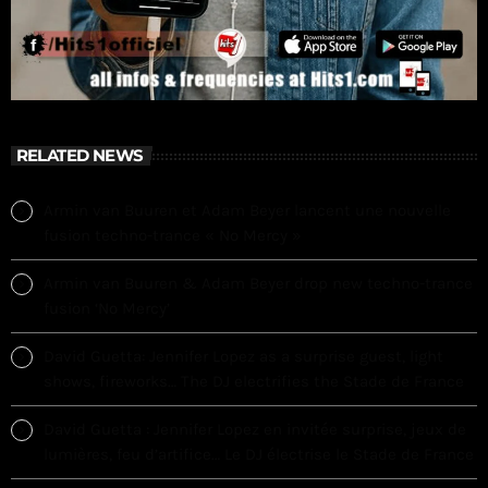
RELATED NEWS
Armin van Buuren et Adam Beyer lancent une nouvelle
fusion techno-trance « No Mercy »
Armin van Buuren & Adam Beyer drop new techno-trance
fusion ‘No Mercy’
David Guetta: Jennifer Lopez as a surprise guest, light
shows, fireworks… The DJ electrifies the Stade de France
David Guetta : Jennifer Lopez en invitée surprise, jeux de
lumières, feu d’artifice… Le DJ électrise le Stade de France