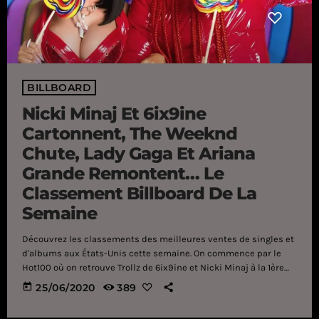
BILLBOARD
Nicki Minaj Et 6ix9ine
Cartonnent, The Weeknd
Chute, Lady Gaga Et Ariana
Grande Remontent… Le
Classement Billboard De La
Semaine
Découvrez les classements des meilleures ventes de singles et
d'albums aux États-Unis cette semaine. On commence par le
Hot100 où on retrouve Trollz de 6ix9ine et Nicki Minaj à la 1ère
place. DaBaby et Roddy Ricch ont quant à eux chuté d'une place
today
25/06/2020
389
et sont désormais 2ème. The Bigger Picture de Lil Baby entre
directement à la 3ème place du classement. Derrière lui, le