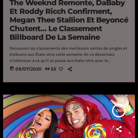
The Weeknd Remonte, DaBaby
Et Roddy Ricch Confirment,
Megan Thee Stallion Et Beyoncé
Chutent… Le Classement
Billboard De La Semaine
Découvrez les classements des meilleures ventes de singles et
d'albums aux États-Unis cette semaine. On va désormais
s'intéresser à ce qu'il se passe aux Etats-Unis avec le
classement Billboard de la semaine. On commence par le
today
09/07/2020
55
Hot100 avec Rockstar de DaBaby et Roddy Ricch qui conservent
leur 1ère place. En seconde position on retrouve une nouvelle
fois DaBaby mais cette fois-ci en featuring avec Jack Harlow,
Tory Lanez et Lil Wayne sur Whats Poppin. The Weeknd conserve
[…]
insert_link