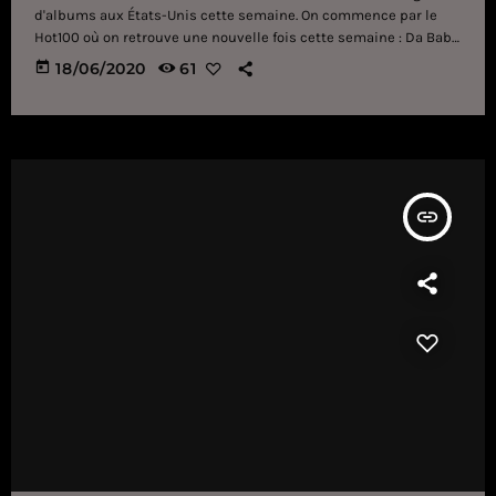
d'albums aux États-Unis cette semaine. On commence par le
Hot100 où on retrouve une nouvelle fois cette semaine : Da Baby
et Roddy Ricch à la 1ère place, Megan Thee Stallion et Beyoncé à
today
18/06/2020
61
la seconde, Blinding Lights de The Weeknd à la 3ème et Nicki
Minaj et Doja Cat en 4ème position. En suite c'est Justin Bieber
et Quavo qui se […]
insert_link