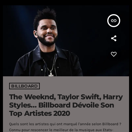
absolument pas entaché le succès de […]
insert_link
BILLBOARD
The Weeknd, Taylor Swift, Harry
Styles… Billboard Dévoile Son
Top Artistes 2020
Quels sont les artistes qui ont marqué l'année selon Billboard ?
Connu pour rescencer le meilleur de la musique aux Etats-