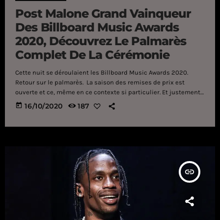
Post Malone Grand Vainqueur
Des Billboard Music Awards
2020, Découvrez Le Palmarès
Complet De La Cérémonie
Cette nuit se déroulaient les Billboard Music Awards 2020.
Retour sur le palmarès. La saison des remises de prix est
ouverte et ce, même en ce contexte si particulier. Et justement,
les Billboard Music Awards se sont déroulés cette nuit - et c'est
today
16/10/2020
187
Post Malone qui a rafflé la mise : récompensé dans la
catégorie Top Artist, Top Male Artist, Top Billboard 200 Artist,
Top Streaming Songs Artist, l'artiste est de loin celui qui s'est le
[…]
insert_link