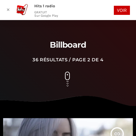
Hits 1 radio
play_arrow
search
menu
✕
VOIR
GRATUIT
Sur Google Play
Billboard
36 RÉSULTATS / PAGE 2 DE 4
insert_link