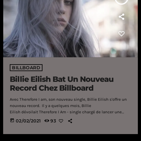
BILLBOARD
Billie Eilish Bat Un Nouveau
Record Chez Billboard
Avec Therefore I am, son nouveau single, Billie Eilish s'offre un
nouveau record. Il y a quelques mois, Billie
Eilish dévoilait Therefore I Am - single chargé de lancer une
toute nouvelle ère dans la carrière de l'artiste. Pour rappel,
today
02/02/2021
93
Eilish a annoncé qu'un deuxième opus était en préparation et
que ce dernier comporterait pas moins de 16 titres. La bonne
nouvelle, c'est que la pandémie et le manque de concerts n'ont