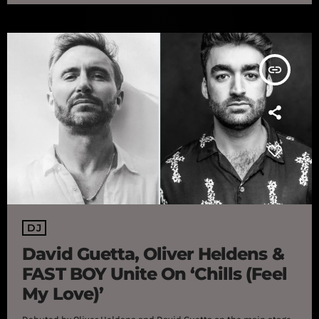
sa sortie officielle. Trois superstars de l'écriture, de la
production et du DJing se réunissent […]
insert_link
DJ
David Guetta, Oliver Heldens &
FAST BOY Unite On ‘Chills (Feel
My Love)’