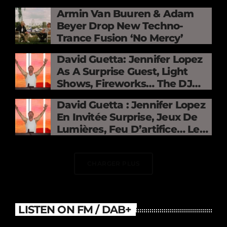
Mercy »
Armin Van Buuren & Adam
Beyer Drop New Techno-
Trance Fusion ‘No Mercy’
David Guetta: Jennifer Lopez
As A Surprise Guest, Light
Shows, Fireworks… The DJ
Electrifies The Stade De
David Guetta : Jennifer Lopez
France
En Invitée Surprise, Jeux De
Lumières, Feu D’artifice… Le
DJ Électrise Le Stade De
France
CHARGER PLUS
LISTEN ON FM / DAB+