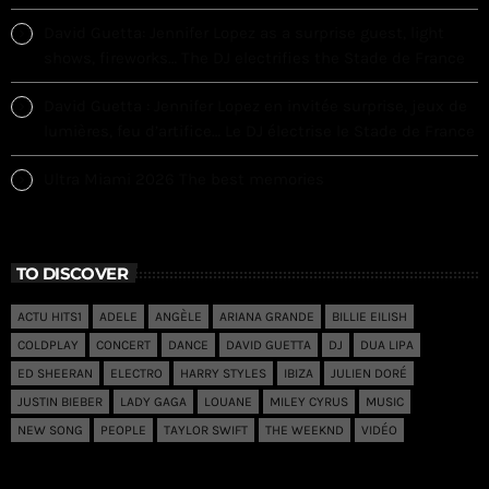
David Guetta: Jennifer Lopez as a surprise guest, light
shows, fireworks… The DJ electrifies the Stade de France
David Guetta : Jennifer Lopez en invitée surprise, jeux de
lumières, feu d’artifice… Le DJ électrise le Stade de France
Ultra Miami 2026 The best memories
TO DISCOVER
ACTU HITS1
ADELE
ANGÈLE
ARIANA GRANDE
BILLIE EILISH
COLDPLAY
CONCERT
DANCE
DAVID GUETTA
DJ
DUA LIPA
ED SHEERAN
ELECTRO
HARRY STYLES
IBIZA
JULIEN DORÉ
JUSTIN BIEBER
LADY GAGA
LOUANE
MILEY CYRUS
MUSIC
NEW SONG
PEOPLE
TAYLOR SWIFT
THE WEEKND
VIDÉO