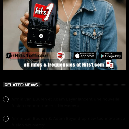
RELATED NEWS
Armin van Buuren et Adam Beyer lancent une nouvelle
fusion techno-trance « No Mercy »
Armin van Buuren & Adam Beyer drop new techno-trance
fusion ‘No Mercy’