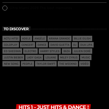
Ultra Miami 2026 The best memories
TO DISCOVER
ACTU HITS1
ADELE
ANGÈLE
ARIANA GRANDE
BILLIE EILISH
COLDPLAY
CONCERT
DANCE
DAVID GUETTA
DJ
DUA LIPA
ED SHEERAN
ELECTRO
HARRY STYLES
IBIZA
JULIEN DORÉ
JUSTIN BIEBER
LADY GAGA
LOUANE
MILEY CYRUS
MUSIC
NEW SONG
PEOPLE
TAYLOR SWIFT
THE WEEKND
VIDÉO
HITS 1 - JUST HITS & DANCE !