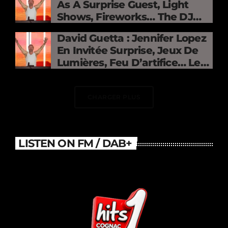
As A Surprise Guest, Light
Shows, Fireworks… The DJ
Electrifies The Stade De
David Guetta : Jennifer Lopez
France
En Invitée Surprise, Jeux De
Lumières, Feu D’artifice… Le
DJ Électrise Le Stade De
France
CHARGER PLUS
LISTEN ON FM / DAB+