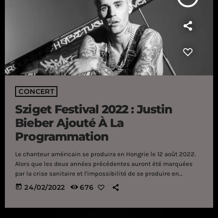
CONCERT
Sziget Festival 2022 : Justin
Bieber Ajouté À La
Programmation
Le chanteur américain se produira en Hongrie le 12 août 2022.
Alors que les deux années précédentes auront été marquées
par la crise sanitaire et l'impossibilité de se produire en
concert à travers le monde, le chanteur d'origine canadienne
today
24/02/2022
676
semble bien décidé à placer 2022 sous le signe de la chanson…
et des lives ! C'est donc pour le plus grand plaisir de sa
communauté que Justin Bieber a dévoilé, […]