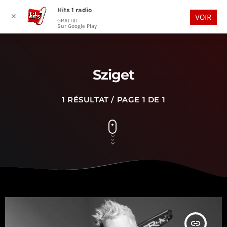
Hits 1 radio
play_arrow
search
menu
✕
VOIR
GRATUIT
Sur Google Play
Sziget
1 RÉSULTAT / PAGE 1 DE 1
insert_link