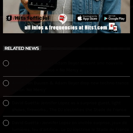
RELATED NEWS
Armin van Buuren et Adam Beyer lancent une nouvelle
fusion techno-trance « No Mercy »
Armin van Buuren & Adam Beyer drop new techno-trance
fusion ‘No Mercy’
David Guetta: Jennifer Lopez as a surprise guest, light
shows, fireworks… The DJ electrifies the Stade de France
David Guetta : Jennifer Lopez en invitée surprise, jeux de
lumières, feu d’artifice… Le DJ électrise le Stade de France