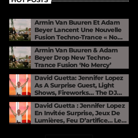
Armin Van Buuren Et Adam
Beyer Lancent Une Nouvelle
Fusion Techno-Trance « No
Mercy »
Armin Van Buuren & Adam
Beyer Drop New Techno-
Trance Fusion ‘No Mercy’
David Guetta: Jennifer Lopez
As A Surprise Guest, Light
Shows, Fireworks… The DJ
Electrifies The Stade De
David Guetta : Jennifer Lopez
France
En Invitée Surprise, Jeux De
Lumières, Feu D’artifice… Le
DJ Électrise Le Stade De
France