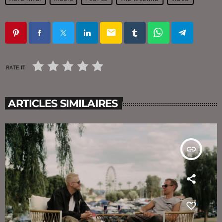
email
RATE IT
ARTICLES SIMILAIRES
insert_link