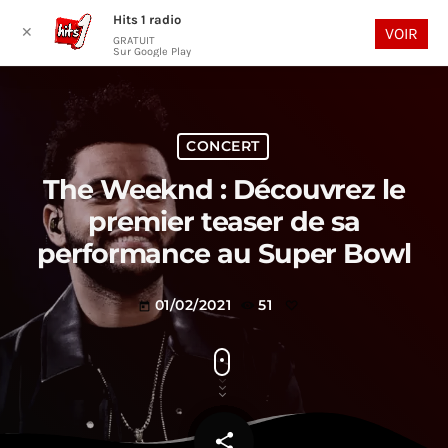
Hits 1 radio
play_arrow
search
menu
✕
VOIR
GRATUIT
Sur Google Play
CONCERT
The Weeknd : Découvrez le
premier teaser de sa
performance au Super Bowl
01/02/2021
51
today
share
email