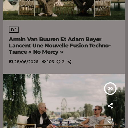
DJ
Armin Van Buuren Et Adam Beyer
Lancent Une Nouvelle Fusion Techno-
Trance « No Mercy »
today
28/06/2026
106
2
insert_link