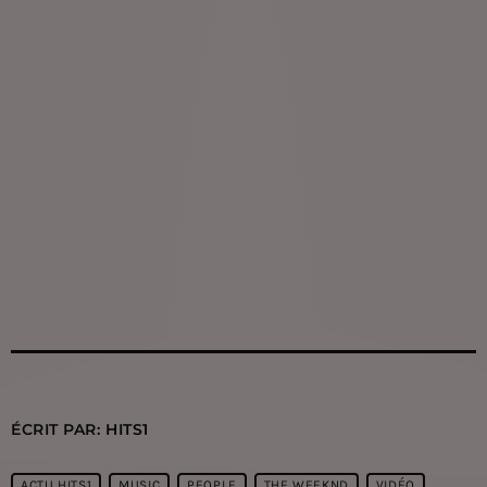
ÉCRIT PAR:
HITS1
ACTU HITS1
MUSIC
PEOPLE
THE WEEKND
VIDÉO