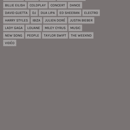
BILLIE EILISH
COLDPLAY
CONCERT
DANCE
DAVID GUETTA
DJ
DUA LIPA
ED SHEERAN
ELECTRO
HARRY STYLES
IBIZA
JULIEN DORÉ
JUSTIN BIEBER
LADY GAGA
LOUANE
MILEY CYRUS
MUSIC
NEW SONG
PEOPLE
TAYLOR SWIFT
THE WEEKND
VIDÉO