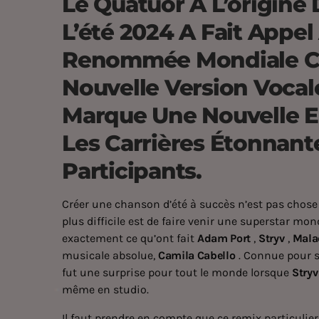
Le Quatuor À L’origine
L’été 2024 A Fait Appe
Renommée Mondiale Ca
Nouvelle Version Voca
Marque Une Nouvelle E
Les Carrières Étonnant
Participants.
Créer une chanson d’été à succès n’est pas chose fa
plus difficile est de faire venir une superstar m
exactement ce qu’ont fait
Adam Port
,
Stryv
,
Mala
musicale absolue,
Camila Cabello
. Connue pour 
fut une surprise pour tout le monde lorsque
Stryv
même en studio.
Il faut prendre en compte que ce remix particul