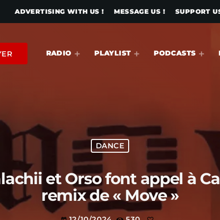
ADVERTISING WITH US !
MESSAGE US !
SUPPORT US
RADIO
PLAYLIST
PODCASTS
YER
DANCE
lachii et Orso font appel à C
remix de « Move »
12/10/2024
530
today