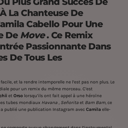
 Du Plus Grand Succès De
l À La Chanteuse De
mila Cabello Pour Une
le De
Move
. Ce Remix
ntrée Passionnante Dans
es De Tous Les
cile, et la rendre intemporelle ne l’est pas non plus. Le
ondiale pour un remix du même morceau. C’est
chii
et
Orso
lorsqu’ils ont fait appel à une héroïne
ses tubes mondiaux
Havana
,
Señorita
et
Bam Bam,
ce
a publié une
publication Instagram
avec
Camila
elle-
ier ne comporte aucun changement dans l’instrumental.