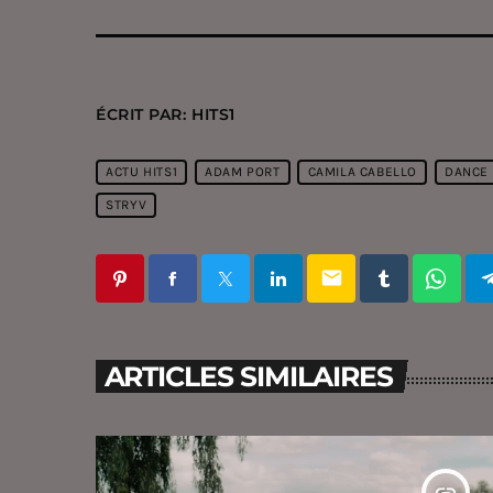
ÉCRIT PAR:
HITS1
ACTU HITS1
ADAM PORT
CAMILA CABELLO
DANCE
STRYV
email
ARTICLES SIMILAIRES
insert_link