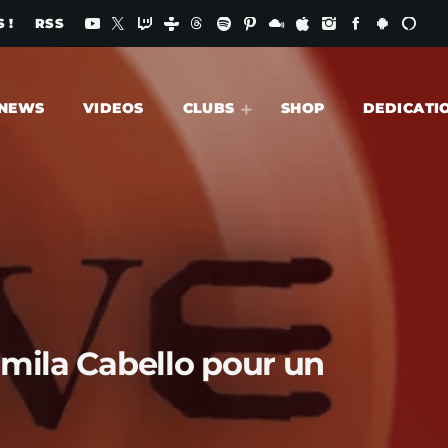
 !
RSS
NEWS
VIDEOS
CLUBS
SHOP
DEDICATI
amila Cabello pour un