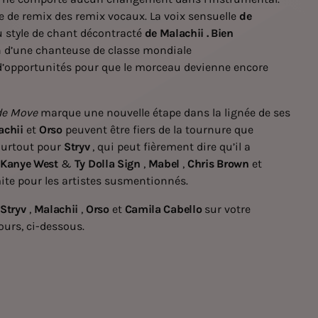
e de remix des remix vocaux. La voix sensuelle
de
 style de chant décontracté
de Malachii . Bien
on d’une chanteuse de classe mondiale
’opportunités pour que le morceau devienne encore
de Move
marque une nouvelle étape dans la lignée de ses
achii
et
Orso
peuvent être fiers de la tournure que
 Surtout pour
Stryv
, qui peut fièrement dire qu’il a
Kanye West
&
Ty Dolla Sign
,
Mabel
,
Chris Brown
et
limite pour les artistes susmentionnés.
,
Stryv
,
Malachii
,
Orso
et
Camila Cabello
sur votre
urs, ci-dessous.