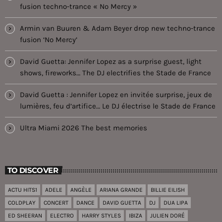
fusion techno-trance « No Mercy »
Armin van Buuren & Adam Beyer drop new techno-trance
fusion ‘No Mercy’
David Guetta: Jennifer Lopez as a surprise guest, light
shows, fireworks… The DJ electrifies the Stade de France
David Guetta : Jennifer Lopez en invitée surprise, jeux de
lumières, feu d’artifice… Le DJ électrise le Stade de France
Ultra Miami 2026 The best memories
TO DISCOVER
ACTU HITS1
ADELE
ANGÈLE
ARIANA GRANDE
BILLIE EILISH
COLDPLAY
CONCERT
DANCE
DAVID GUETTA
DJ
DUA LIPA
ED SHEERAN
ELECTRO
HARRY STYLES
IBIZA
JULIEN DORÉ