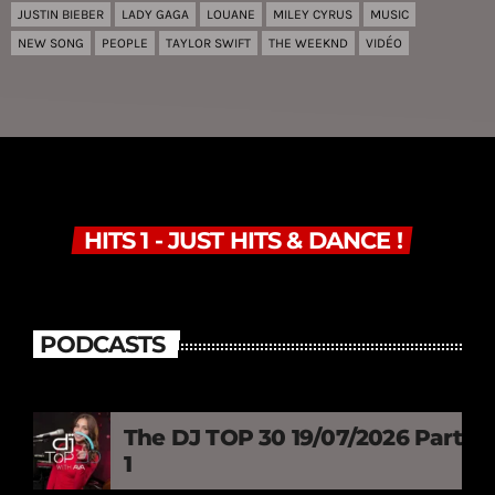
JUSTIN BIEBER
LADY GAGA
LOUANE
MILEY CYRUS
MUSIC
NEW SONG
PEOPLE
TAYLOR SWIFT
THE WEEKND
VIDÉO
HITS 1 - JUST HITS & DANCE !
PODCASTS
The DJ TOP 30 19/07/2026 Part
1