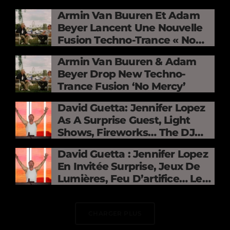
Armin Van Buuren Et Adam
Beyer Lancent Une Nouvelle
Fusion Techno-Trance « No
Mercy »
Armin Van Buuren & Adam
Beyer Drop New Techno-
Trance Fusion ‘No Mercy’
David Guetta: Jennifer Lopez
As A Surprise Guest, Light
Shows, Fireworks… The DJ
Electrifies The Stade De
David Guetta : Jennifer Lopez
France
En Invitée Surprise, Jeux De
Lumières, Feu D’artifice… Le
DJ Électrise Le Stade De
France
CHARGER PLUS