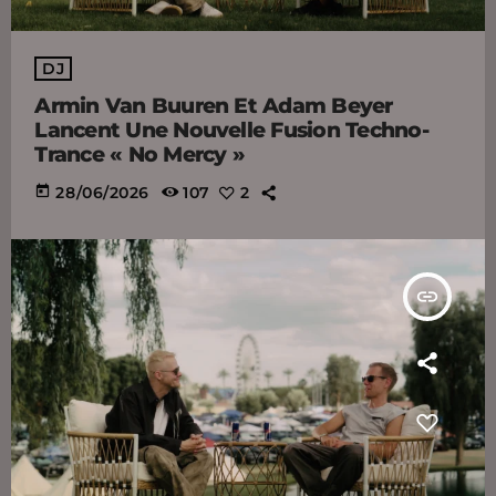
DJ
Armin Van Buuren Et Adam Beyer
Lancent Une Nouvelle Fusion Techno-
Trance « No Mercy »
today
28/06/2026
107
2
insert_link