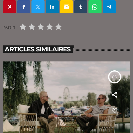
email
RATE IT
ARTICLES SIMILAIRES
insert_link