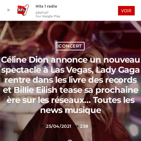
Hits 1 radio
play_arrow
search
menu
✕
VOIR
GRATUIT
Sur Google Play
CONCERT
Céline Dion annonce un nouveau
spectacle à Las Vegas, Lady Gaga
rentre dans les livre des records
et Billie Eilish tease sa prochaine
ère sur les réseaux… Toutes les
news musique
25/04/2021
238
today