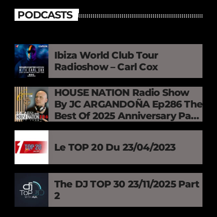
PODCASTS
Ibiza World Club Tour
Radioshow – Carl Cox
HOUSE NATION Radio Show
By JC ARGANDOÑA Ep286 The
Best Of 2025 Anniversary Part.
3
Le TOP 20 Du 23/04/2023
The DJ TOP 30 23/11/2025 Part
2