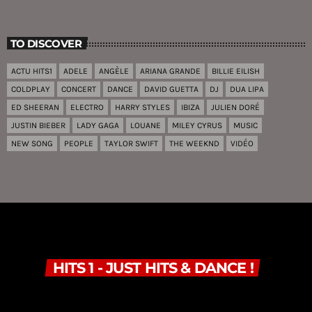
TO DISCOVER
ACTU HITS1
ADELE
ANGÈLE
ARIANA GRANDE
BILLIE EILISH
COLDPLAY
CONCERT
DANCE
DAVID GUETTA
DJ
DUA LIPA
ED SHEERAN
ELECTRO
HARRY STYLES
IBIZA
JULIEN DORÉ
JUSTIN BIEBER
LADY GAGA
LOUANE
MILEY CYRUS
MUSIC
NEW SONG
PEOPLE
TAYLOR SWIFT
THE WEEKND
VIDÉO
HITS 1 - JUST HITS & DANCE !