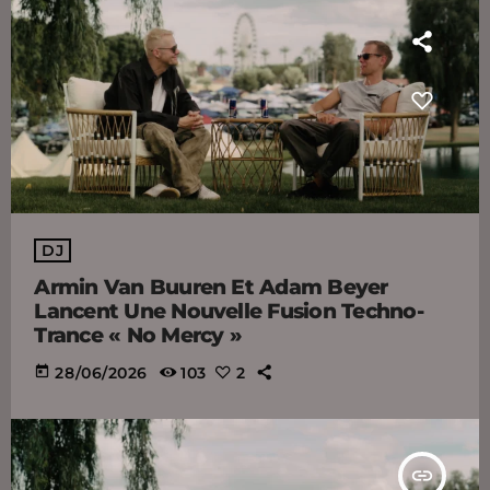
DJ
Armin Van Buuren Et Adam Beyer
Lancent Une Nouvelle Fusion Techno-
Trance « No Mercy »
today
28/06/2026
103
2
insert_link