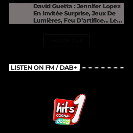
Electrifies The Stade De
David Guetta : Jennifer Lopez
France
En Invitée Surprise, Jeux De
Lumières, Feu D’artifice… Le
DJ Électrise Le Stade De
France
CHARGER PLUS
LISTEN ON FM / DAB+