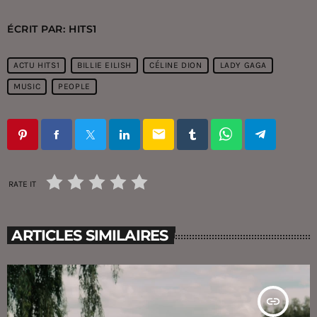
ÉCRIT PAR:
HITS1
ACTU HITS1
BILLIE EILISH
CÉLINE DION
LADY GAGA
MUSIC
PEOPLE
email
RATE IT
ARTICLES SIMILAIRES
insert_link