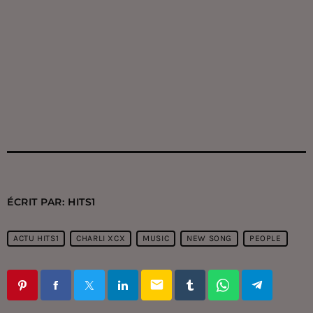
ÉCRIT PAR:
HITS1
ACTU HITS1
CHARLI XCX
MUSIC
NEW SONG
PEOPLE
email