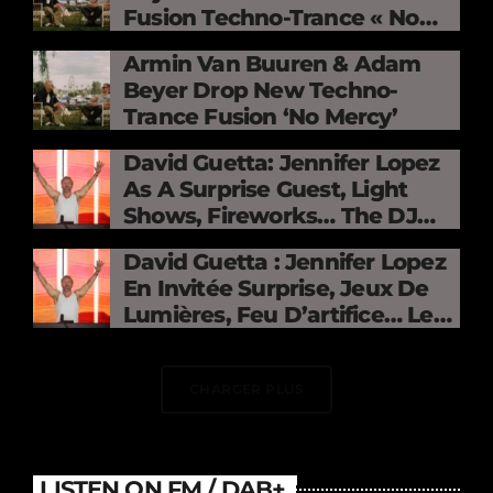
Fusion Techno-Trance « No
Mercy »
Armin Van Buuren & Adam
Beyer Drop New Techno-
Trance Fusion ‘No Mercy’
David Guetta: Jennifer Lopez
As A Surprise Guest, Light
Shows, Fireworks… The DJ
Electrifies The Stade De
David Guetta : Jennifer Lopez
France
En Invitée Surprise, Jeux De
Lumières, Feu D’artifice… Le
DJ Électrise Le Stade De
France
CHARGER PLUS
LISTEN ON FM / DAB+