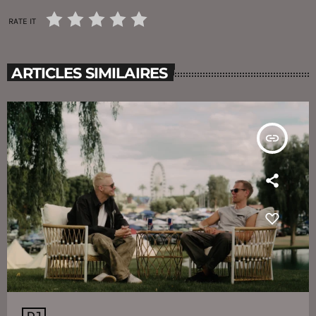
RATE IT
ARTICLES SIMILAIRES
insert_link
DJ