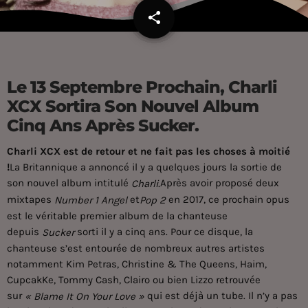
share
email
Le 13 Septembre Prochain, Charli
XCX Sortira Son Nouvel Album
Cinq Ans Après Sucker.
Charli XCX est de retour et ne fait pas les choses à moitié
!
La Britannique a annoncé il y a quelques jours la sortie de
son nouvel album intitulé
Après avoir proposé deux
Charli.
mixtapes
et
en 2017, ce prochain opus
Number 1 Angel
Pop 2
est le véritable premier album de la chanteuse
depuis
sorti il y a cinq ans. Pour ce disque, la
Sucker
chanteuse s’est entourée de nombreux autres artistes
notamment Kim Petras, Christine & The Queens, Haim,
CupcakKe, Tommy Cash, Clairo ou bien Lizzo retrouvée
sur
qui est déjà un tube. Il n’y a pas
« Blame It On Your Love »