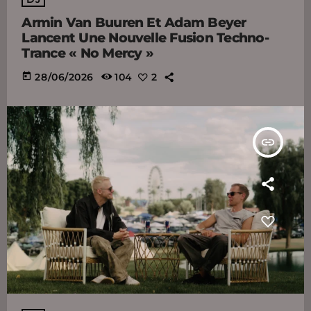
Armin Van Buuren Et Adam Beyer
Lancent Une Nouvelle Fusion Techno-
Trance « No Mercy »
today
28/06/2026
104
2
insert_link