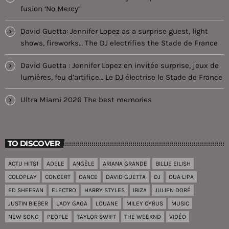
fusion ‘No Mercy’
David Guetta: Jennifer Lopez as a surprise guest, light
shows, fireworks… The DJ electrifies the Stade de France
David Guetta : Jennifer Lopez en invitée surprise, jeux de
lumières, feu d’artifice… Le DJ électrise le Stade de France
Ultra Miami 2026 The best memories
TO DISCOVER
ACTU HITS1
ADELE
ANGÈLE
ARIANA GRANDE
BILLIE EILISH
COLDPLAY
CONCERT
DANCE
DAVID GUETTA
DJ
DUA LIPA
ED SHEERAN
ELECTRO
HARRY STYLES
IBIZA
JULIEN DORÉ
JUSTIN BIEBER
LADY GAGA
LOUANE
MILEY CYRUS
MUSIC
NEW SONG
PEOPLE
TAYLOR SWIFT
THE WEEKND
VIDÉO