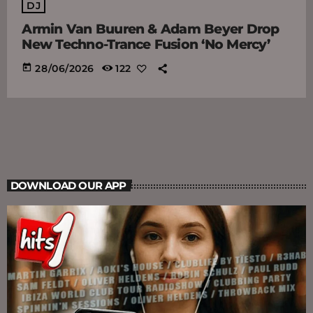
DJ
Armin Van Buuren & Adam Beyer Drop
New Techno-Trance Fusion ‘No Mercy’
today
28/06/2026
122
DOWNLOAD OUR APP