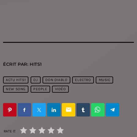
ÉCRIT PAR:
HITS1
ACTU HITS1
DJ
DON DIABLO
ELECTRO
MUSIC
NEW SONG
PEOPLE
VIDÉO
email
RATE IT