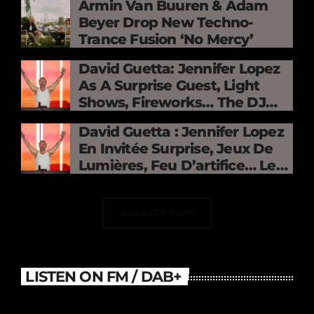
Armin Van Buuren & Adam
Beyer Drop New Techno-
Trance Fusion ‘No Mercy’
David Guetta: Jennifer Lopez
As A Surprise Guest, Light
Shows, Fireworks… The DJ
Electrifies The Stade De
David Guetta : Jennifer Lopez
France
En Invitée Surprise, Jeux De
Lumières, Feu D’artifice… Le
DJ Électrise Le Stade De
France
CHARGER PLUS
LISTEN ON FM / DAB+