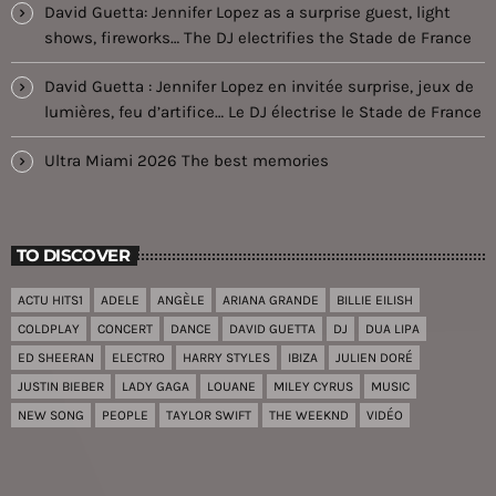
David Guetta: Jennifer Lopez as a surprise guest, light
shows, fireworks… The DJ electrifies the Stade de France
David Guetta : Jennifer Lopez en invitée surprise, jeux de
lumières, feu d’artifice… Le DJ électrise le Stade de France
Ultra Miami 2026 The best memories
TO DISCOVER
ACTU HITS1
ADELE
ANGÈLE
ARIANA GRANDE
BILLIE EILISH
COLDPLAY
CONCERT
DANCE
DAVID GUETTA
DJ
DUA LIPA
ED SHEERAN
ELECTRO
HARRY STYLES
IBIZA
JULIEN DORÉ
JUSTIN BIEBER
LADY GAGA
LOUANE
MILEY CYRUS
MUSIC
NEW SONG
PEOPLE
TAYLOR SWIFT
THE WEEKND
VIDÉO