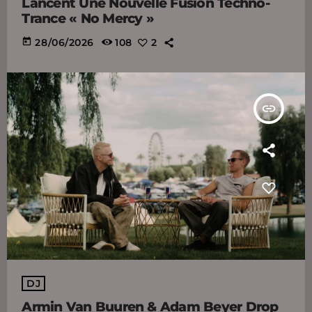
Lancent Une Nouvelle Fusion Techno-
Trance « No Mercy »
today
28/06/2026
108
2
insert_link
DJ
Armin Van Buuren & Adam Beyer Drop