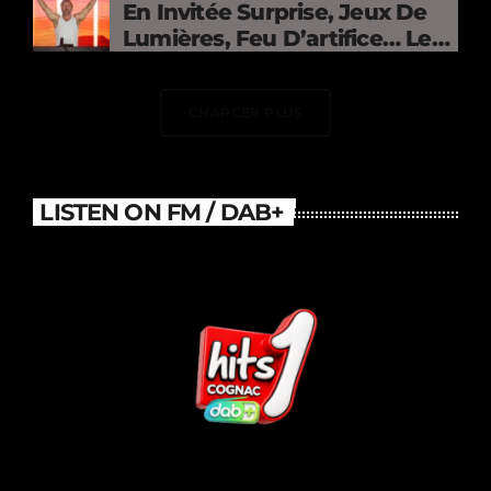
En Invitée Surprise, Jeux De
Lumières, Feu D’artifice… Le
DJ Électrise Le Stade De
France
CHARGER PLUS
LISTEN ON FM / DAB+