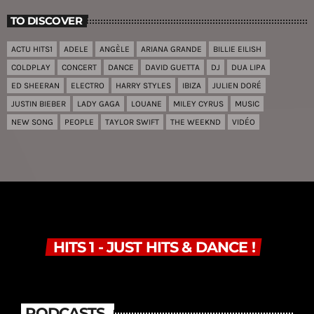
TO DISCOVER
ACTU HITS1
ADELE
ANGÈLE
ARIANA GRANDE
BILLIE EILISH
COLDPLAY
CONCERT
DANCE
DAVID GUETTA
DJ
DUA LIPA
ED SHEERAN
ELECTRO
HARRY STYLES
IBIZA
JULIEN DORÉ
JUSTIN BIEBER
LADY GAGA
LOUANE
MILEY CYRUS
MUSIC
NEW SONG
PEOPLE
TAYLOR SWIFT
THE WEEKND
VIDÉO
HITS 1 - JUST HITS & DANCE !
PODCASTS