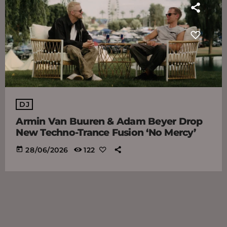
DJ
Armin Van Buuren & Adam Beyer Drop
New Techno-Trance Fusion ‘No Mercy’
today
28/06/2026
122