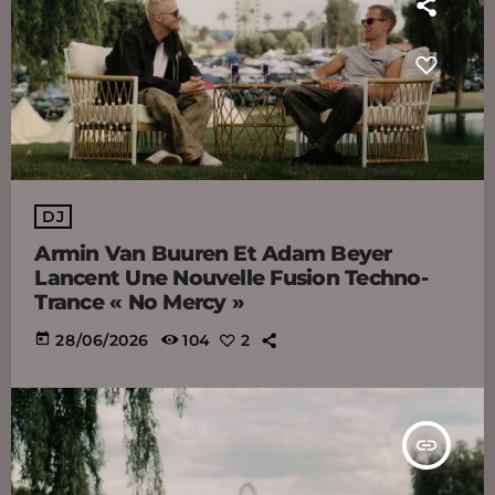
DJ
Armin Van Buuren Et Adam Beyer
Lancent Une Nouvelle Fusion Techno-
Trance « No Mercy »
today
28/06/2026
104
2
insert_link