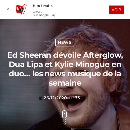
Hits 1 radio
play_arrow
search
menu
✕
VOIR
GRATUIT
Sur Google Play
NEWS
Ed Sheeran dévoile Afterglow,
Dua Lipa et Kylie Minogue en
duo… les news musique de la
semaine
26/12/2020
73
today