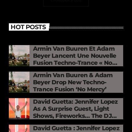
CHARGER PLUS
HOT POSTS
Armin Van Buuren Et Adam
Beyer Lancent Une Nouvelle
Fusion Techno-Trance « No
Mercy »
Armin Van Buuren & Adam
Beyer Drop New Techno-
Trance Fusion ‘No Mercy’
David Guetta: Jennifer Lopez
As A Surprise Guest, Light
Shows, Fireworks… The DJ
Electrifies The Stade De
David Guetta : Jennifer Lopez
France