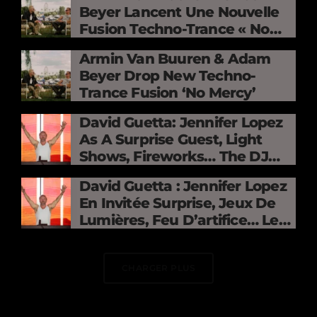
Beyer Lancent Une Nouvelle
Fusion Techno-Trance « No
Mercy »
Armin Van Buuren & Adam
Beyer Drop New Techno-
Trance Fusion ‘No Mercy’
David Guetta: Jennifer Lopez
As A Surprise Guest, Light
Shows, Fireworks… The DJ
Electrifies The Stade De
David Guetta : Jennifer Lopez
France
En Invitée Surprise, Jeux De
Lumières, Feu D’artifice… Le
DJ Électrise Le Stade De
France
CHARGER PLUS