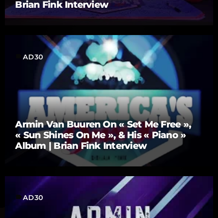
Brian Fink Interview
label
AD30
Armin Van Buuren On « Set Me Free »,
« Sun Shines On Me », & His « Piano »
Album | Brian Fink Interview
label
AD30