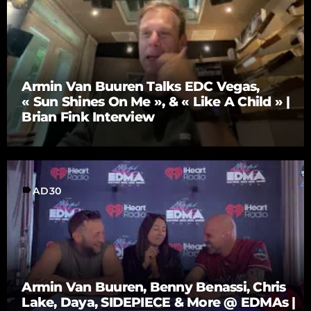
Armin Van Buuren Talks EDC Vegas,
« Sun Shines On Me », & « Like A Child » |
Brian Fink Interview
label
AD30
Armin Van Buuren, Benny Benassi, Chris
Lake, Daya, SIDEPIECE & More @ EDMAs |