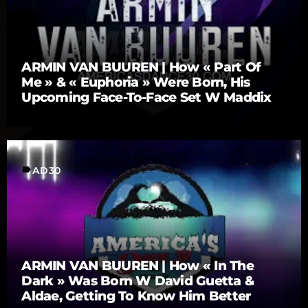
ARMIN VAN BUUREN | How « Part Of
Me » & « Euphoria » Were Born, His
Upcoming Face-To-Face Set W Maddix
label
AD30
ARMIN VAN BUUREN | How « In The
Dark » Was Born W David Guetta &
Aldae, Getting To Know Him Better