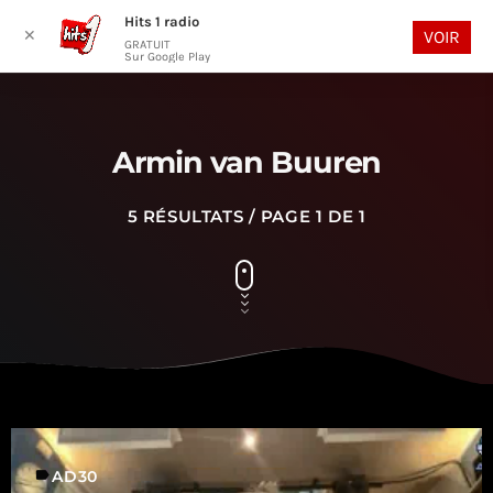
Hits 1 radio
play_arrow
search
menu
✕
VOIR
GRATUIT
Sur Google Play
Armin van Buuren
5 RÉSULTATS / PAGE 1 DE 1
label
AD30