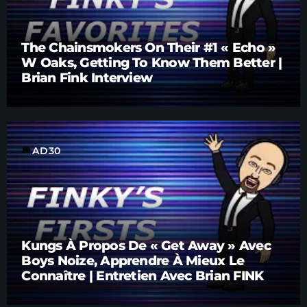
The Chainsmokers On Their #1 « Echo »
W Oaks, Getting To Know Them Better |
Brian Fink Interview
label
AD30
Kungs À Propos De « Get Away » Avec
Boys Noize, Apprendre À Mieux Le
Connaître | Entretien Avec Brian FINK