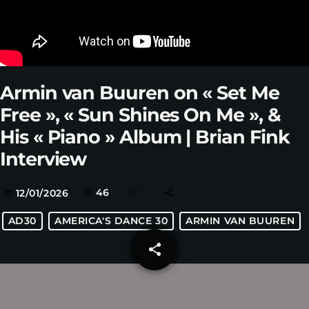
Armin van Buuren on « Set Me
Free », « Sun Shines On Me », &
His « Piano » Album | Brian Fink
Interview
46
12/01/2026
today
AD30
AMERICA'S DANCE 30
ARMIN VAN BUUREN
share
email