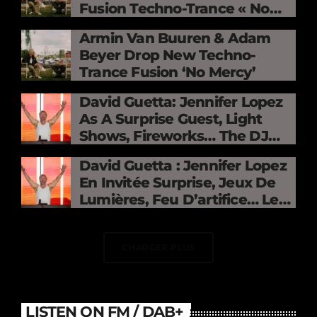
Fusion Techno-Trance « No
Mercy »
Armin Van Buuren & Adam
Beyer Drop New Techno-
Trance Fusion ‘No Mercy’
David Guetta: Jennifer Lopez
As A Surprise Guest, Light
Shows, Fireworks… The DJ
Electrifies The Stade De
David Guetta : Jennifer Lopez
France
En Invitée Surprise, Jeux De
Lumières, Feu D’artifice… Le
DJ Électrise Le Stade De
France
CHARGER PLUS
LISTEN ON FM / DAB+