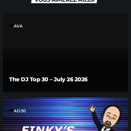
label
AVA
The DJ Top 30 – July 26 2026
label
AD30