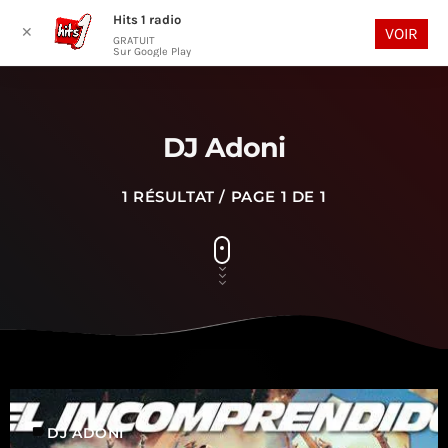
Hits 1 radio
play_arrow
search
menu
✕
VOIR
GRATUIT
Sur Google Play
DJ Adoni
1 RÉSULTAT / PAGE 1 DE 1
label
DJ ADONI